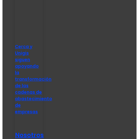
Cerca y
Unigis
siguen
apoyando
la
transformación
de las
cadenas de
abastecimiento
de
empresas
Nosotros