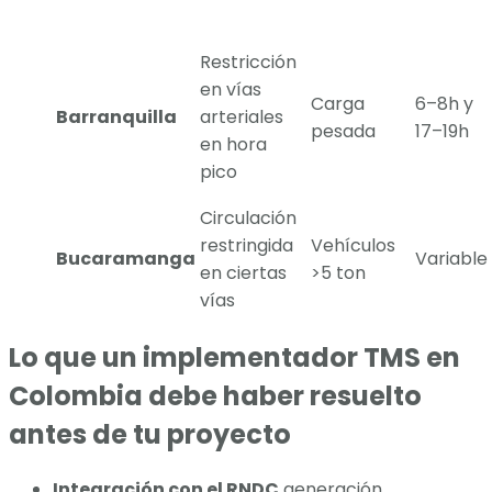
Restricción
en vías
Carga
6–8h y
Barranquilla
arteriales
pesada
17–19h
en hora
pico
Circulación
restringida
Vehículos
Bucaramanga
Variable
en ciertas
>5 ton
vías
Lo que un implementador TMS en
Colombia debe haber resuelto
antes de tu proyecto
Integración con el RNDC
generación