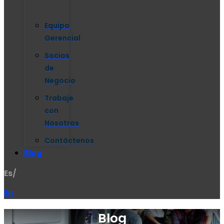
Equipo
Gerencial
Socios
de
Negocio
Trabaje
con
Nosotros
Contáctenos
Blog
Es/
En
Blog