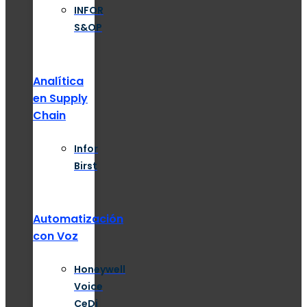
INFOR
S&OP
Analítica
en Supply
Chain
Infor
Birst
Automatización
con Voz
Honeywell
Voice
CeDi