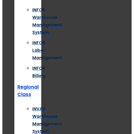
INFOR
Warehouse
Management
System
INFOR
Labor
Management
INFOR
Billing
Regional
Class
INVAS
Warehouse
Management
System