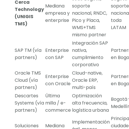
Cerca
Mediana
soporte
soporte
Technology
empresa y
nacional, RNDC,
naciona
(UNIGIS
enterprise
Pico y Placa,
toda
TMS)
WMS+TMS
LATAM
mismo partner
Integración SAP
SAP TM (vía
Enterprise
nativa,
Partner
partners)
con SAP
cumplimiento
en Bogo
corporativo
Oracle TMS
Cloud-native,
Enterprise
Partner
Cloud (vía
Oracle ERP,
con Oracle
en Bogo
partners)
multi-país
Descartes
Última
Optimización
Bogotá 
Systems (vía
milla / e-
alta frecuencia,
Medellí
partners)
commerce
logística urbana
Principa
Implementación
Soluciones
Mediana
ciudade