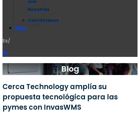
con
Nosotros
Contáctenos
Blog
Es/
En
Blog
Cerca Technology amplía su
propuesta tecnológica para las
pymes con InvasWMS