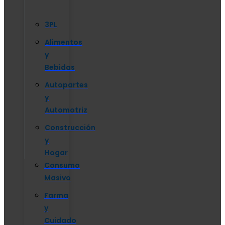
3PL
Alimentos
y
Bebidas
Autopartes
y
Automotriz
Construcción
y
Hogar
Consumo
Masivo
Farma
y
Cuidado