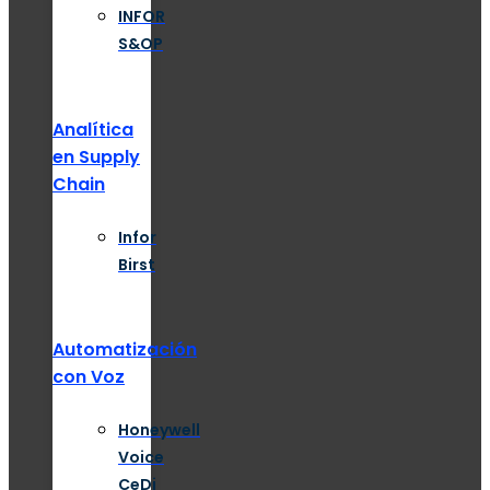
INFOR
S&OP
Analítica
en Supply
Chain
Infor
Birst
Automatización
con Voz
Honeywell
Voice
CeDi