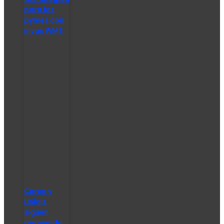
para las
pymes con
invas WMS
Cerca y
Unigis
siguen
apoyando