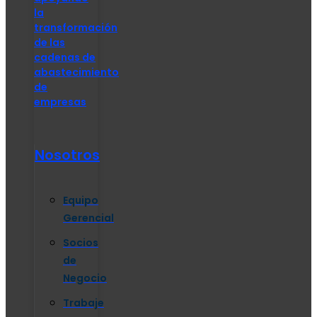
la
transformación
de las
cadenas de
abastecimiento
de
empresas
Nosotros
Equipo
Gerencial
Socios
de
Negocio
Trabaje