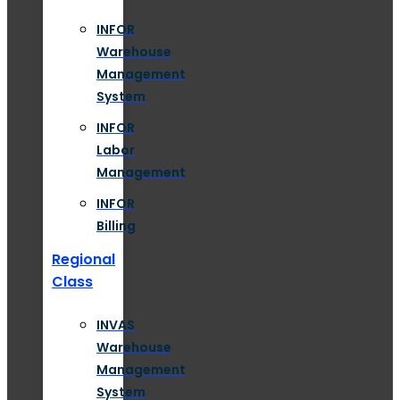
INFOR
Warehouse
Management
System
INFOR
Labor
Management
INFOR
Billing
Regional
Class
INVAS
Warehouse
Management
System