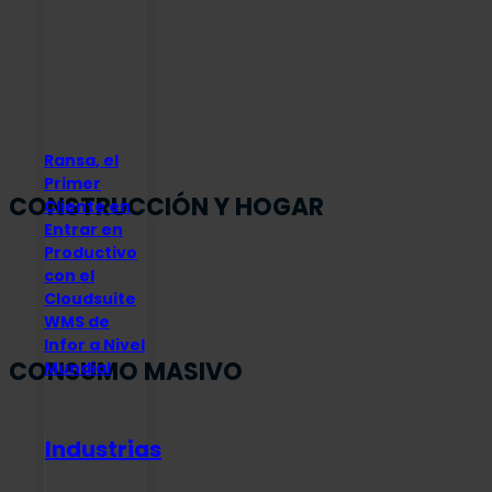
Ransa, el
Primer
CONSTRUCCIÓN Y HOGAR
Cliente en
Entrar en
Productivo
con el
Cloudsuite
WMS de
Infor a Nivel
CONSUMO MASIVO
Mundial
Industrias