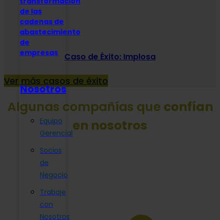
transformación
de las
cadenas de
abastecimiento
de
empresas
Caso de Éxito: Implosa
Ver más casos de éxito
Nosotros
Algunas compañías que
confían
Equipo
en nosotros
Gerencial
Socios
de
Negocio
Trabaje
con
Nosotros