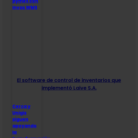
pymes con
invas WMS
El software de control de inventarios que
implementó Laive S.A.
Cerca y
Unigis
siguen
apoyando
la