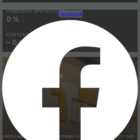
VISIBILIDAD GPS DE FLOTA
Facebook
0
%
COSTOS DE TRANSPORTE
-
0
%
CASO DE ÉXITO
BATERÍAS TUBULAR
CHILE | MANUFACTURA INDUSTRIAL:
BATERÍAS TUBULAR REDUJO
63%