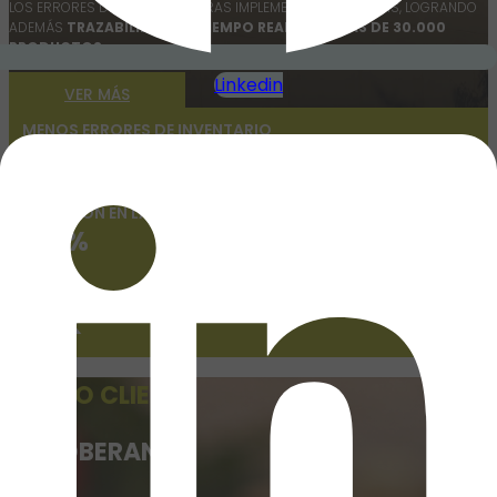
LOS ERRORES DE INVENTARIO TRAS IMPLEMENTAR INVAS WMS, LOGRANDO
ADEMÁS
TRAZABILIDAD EN TIEMPO REAL PARA MÁS DE 30.000
PRODUCTOS
.
Linkedin
VER MÁS
MENOS ERRORES DE INVENTARIO
-
0
%
PRECISIÓN EN LAS ASIGNACIONES
+
0
%
PRODUCTOS CON TRAZABILIDAD EN TIEMPO REAL
+
0
k
NUEVO CLIENTE
LA SOBERANA