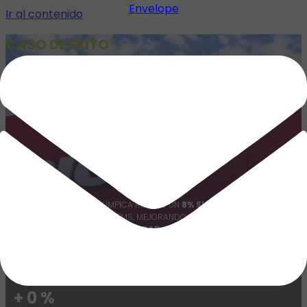
Envelope
Ir al contenido
CASO DE ÉXITO
OLÍMPICA
COLOMBIA | RETAIL:
OLÍMPICA REDUJO UN
8% SUS COSTOS DE
TRANSPORTE
CON UNIGIS TMS, MEJORANDO LA OCUPACIÓN VEHICULAR Y
ALCANZANDO UN
99% DE VISIBILIDAD GPS DE SU FLOTA
.
VER MÁS
OCUPACIÓN VEHICULAR
+
0
%