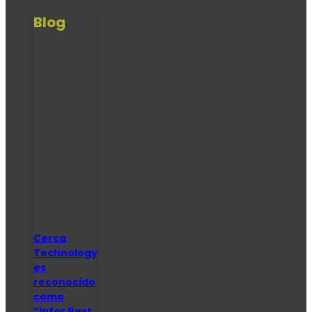
Blog
Cerca
Technology
es
reconocido
como
“Infor Best