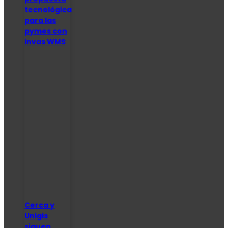
tecnológica
para las
pymes con
invas WMS
Cerca y
Unigis
siguen