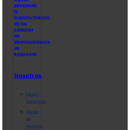
apoyando
la
transformación
de las
cadenas
de
abastecimiento
de
empresas
Nosotros
Equipo
Gerencial
Socios
de
Negocio