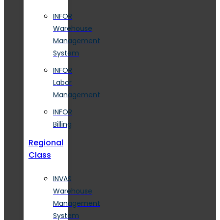
INFOR
Warehouse
Management
System
INFOR
Labor
Management
INFOR
Billing
Regional
Class
INVAS
Warehouse
Management
System