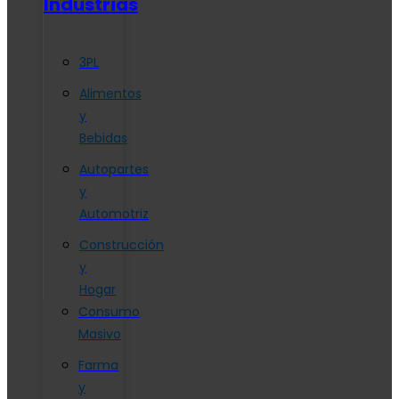
Industrias
3PL
Alimentos
y
Bebidas
Autopartes
y
Automotriz
Construcción
y
Hogar
Consumo
Masivo
Farma
y