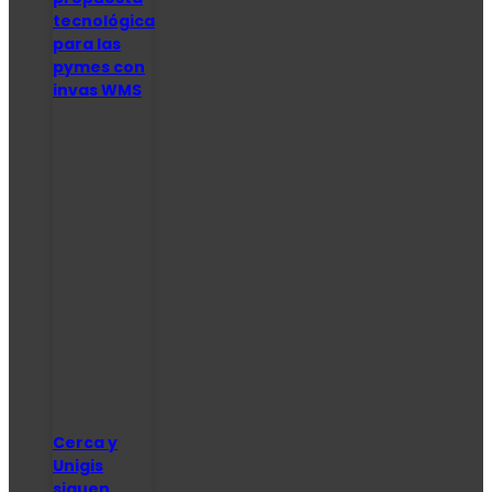
tecnológica
para las
pymes con
invas WMS
Cerca y
Unigis
siguen