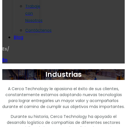
Trabaje
con
Nosotros
Contáctenos
Blog
Es/
En
Industrias
A Cerca Technology le apasiona el éxito de sus clientes,
constantemente estamos adoptando nuevas tecnologías
para lograr entregarles un mayor valor y acompañarlos
durante el camino de cumplir sus objetivos más importantes.
Durante su historia, Cerca Technology ha apoyado el
desarrollo logístico de compañías de diferentes sectores