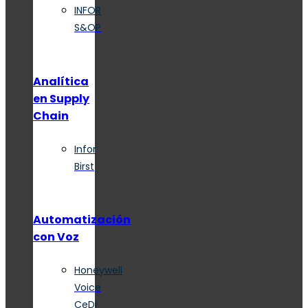
INFOR
S&OP
Analítica
en Supply
Chain
Infor
Birst
Automatización
con Voz
Honeywell
Voice
CeDi