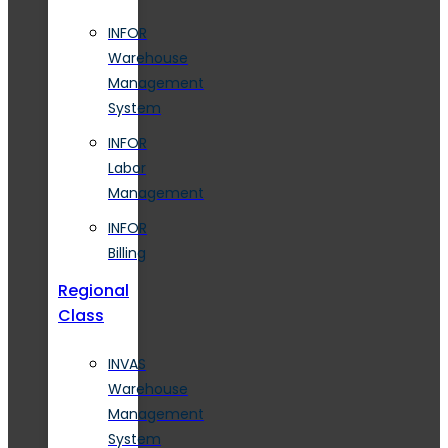
INFOR
Warehouse
Management
System
INFOR
Labor
Management
INFOR
Billing
Regional
Class
INVAS
Warehouse
Management
System