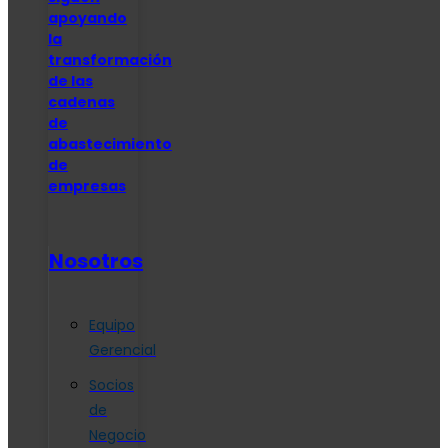
apoyando
la
transformación
de las
cadenas
de
abastecimiento
de
empresas
Nosotros
Equipo
Gerencial
Socios
de
Negocio