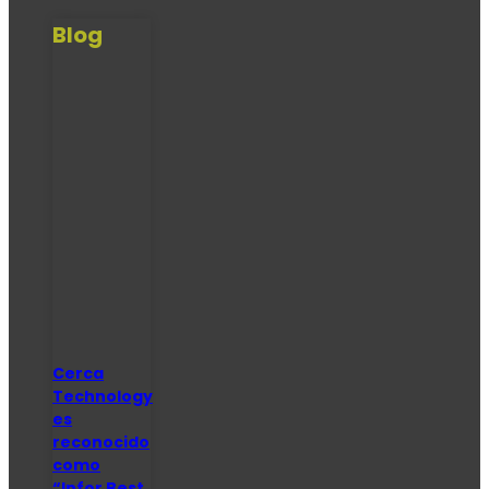
Blog
Cerca
Technology
es
reconocido
como
“Infor Best