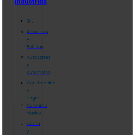
Industrias
3PL
Alimentos
y
Bebidas
Autopartes
y
Automotriz
Construcción
y
Hogar
Consumo
Masivo
Farma
y