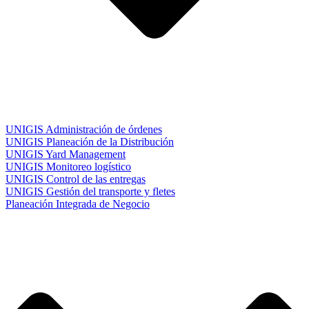
UNIGIS Administración de órdenes
UNIGIS Planeación de la Distribución
UNIGIS Yard Management
UNIGIS Monitoreo logístico
UNIGIS Control de las entregas
UNIGIS Gestión del transporte y fletes
Planeación Integrada de Negocio