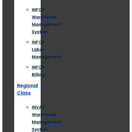
INFOR
Warehouse
Management
System
INFOR
Labor
Management
INFOR
Billing
Regional
Class
INVAS
Warehouse
Management
System