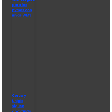
para las
pymes con
invas WMS
Cerca y
Unigis
siguen
apoyando