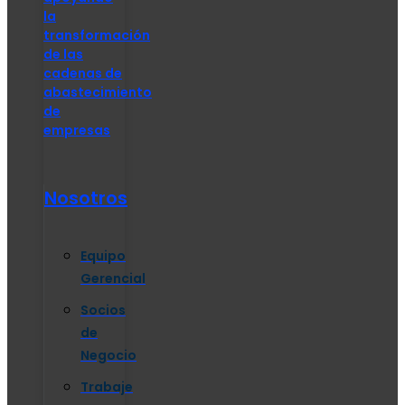
la
transformación
de las
cadenas de
abastecimiento
de
empresas
Nosotros
Equipo
Gerencial
Socios
de
Negocio
Trabaje