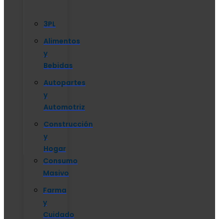
3PL
Alimentos
y
Bebidas
Autopartes
y
Automotriz
Construcción
y
Hogar
Consumo
Masivo
Farma
y
Cuidado