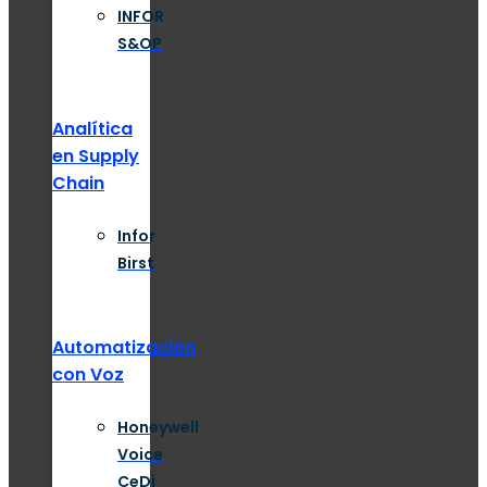
INFOR
S&OP
Analítica
en Supply
Chain
Infor
Birst
Automatización
con Voz
Honeywell
Voice
CeDi