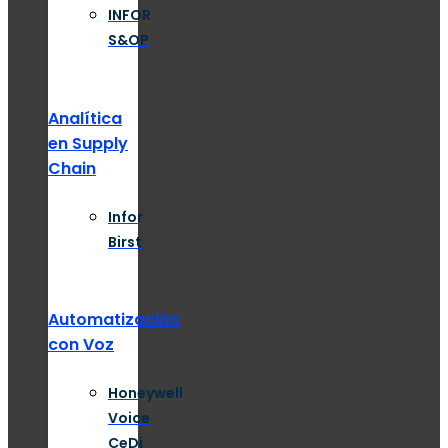
INFOR
S&OP
Analítica
en Supply
Chain
Infor
Birst
Automatización
con Voz
Honeywell
Voice
CeDi