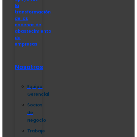
la
transformación
de las
cadenas de
abastecimiento
de
empresas
Nosotros
Equipo
Gerencial
Socios
de
Negocio
Trabaje