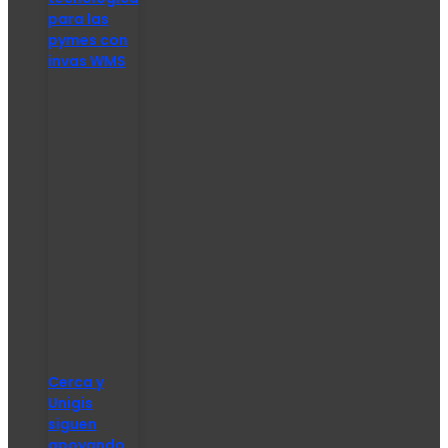
para las
pymes con
invas WMS
Cerca y
Unigis
siguen
apoyando