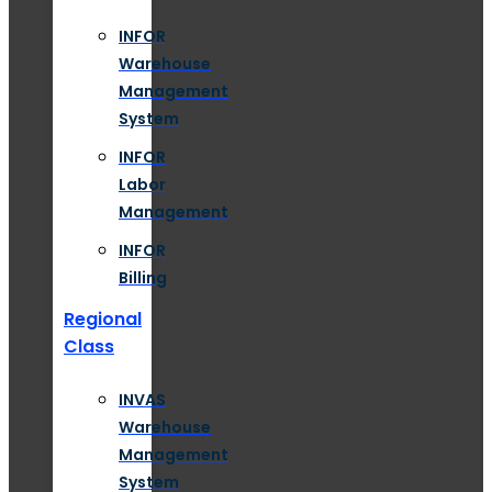
INFOR
Warehouse
Management
System
INFOR
Labor
Management
INFOR
Billing
Regional
Class
INVAS
Warehouse
Management
System