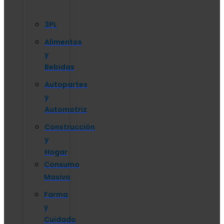
3PL
Alimentos
y
Bebidas
Autopartes
y
Automotriz
Construcción
y
Hogar
Consumo
Masivo
Farma
y
Cuidado