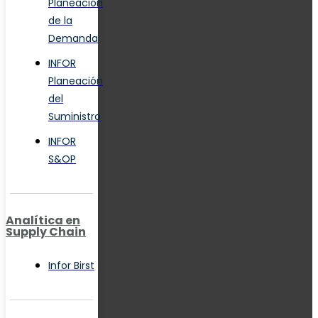
Planeación
de la
Demanda
INFOR
Planeación
del
Suministro
INFOR
S&OP
Analítica en
Supply Chain
Infor Birst