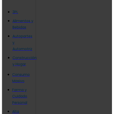
3PL
Alimentos y
Bebidas
Autopartes
y
Automotriz
Construcción
y Hogar
Consumo
Masivo
Farma y
Cuidado
Personal
Alta