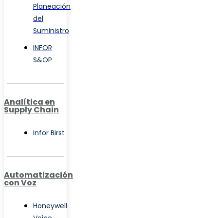
Planeación
del
Suministro
INFOR
S&OP
Analítica en
Supply Chain
Infor Birst
Automatización
con Voz
Honeywell