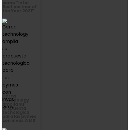
como “Infor
Best partner of
the Year 2021″
Cerca
Technology
amplía su
propuesta
tecnológica
para las pymes
con invas WMS