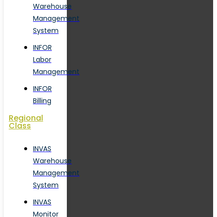
Warehouse
Management
System
INFOR
Labor
Management
INFOR
Billing
Regional
Class
INVAS
Warehouse
Management
System
INVAS
Monitor