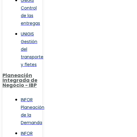
UNIGIS
Control
de las
entregas
UNIGIS
Gestión
del
transporte
y fletes
Planeación
Integrada de
Negocio - IBP
INFOR
Planeación
de la
Demanda
INFOR