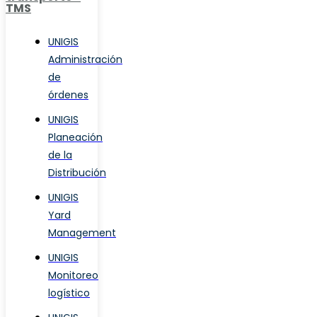
TMS
UNIGIS
Administración
de
órdenes
UNIGIS
Planeación
de la
Distribución
UNIGIS
Yard
Management
UNIGIS
Monitoreo
logístico