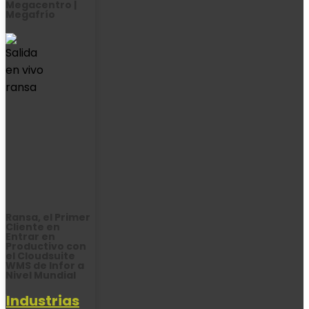
Megacentro |
Megafrío
Ransa, el Primer
Cliente en
Entrar en
Productivo con
el Cloudsuite
WMS de Infor a
Nivel Mundial
Industrias