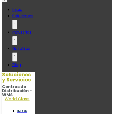
Ir
Inicio
al
Soluciones
contenido
Industrias
Nosotros
Blog
Soluciones
y Servicios
Centros de
Distribución -
WMS
World Class
INFOR