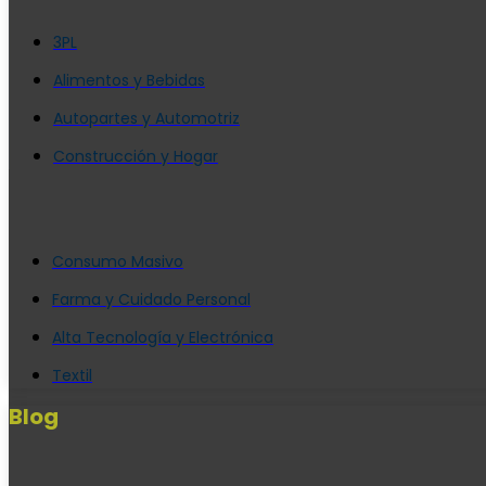
3PL
Alimentos y Bebidas
Autopartes y Automotriz
Construcción y Hogar
Consumo Masivo
Farma y Cuidado Personal
Alta Tecnología y Electrónica
Textil
Blog