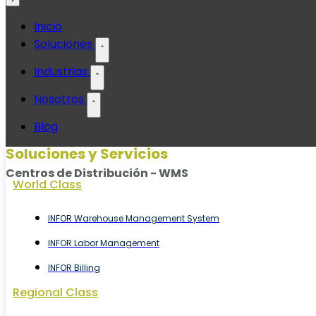
Ir
Inicio
al
Soluciones
contenido
Industrias
Nosotros
Blog
Soluciones y Servicios
Centros de Distribución - WMS
World Class
INFOR Warehouse Management System
INFOR Labor Management
INFOR Billing
Regional Class