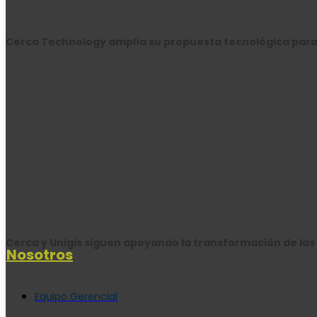
Cerca Technology amplía su propuesta tecnológica para
Cerca y Unigis siguen apoyando la transformación de l
Nosotros
Equipo Gerencial