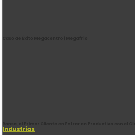
Caso de Éxito Megacentro | Megafrío
Ransa, el Primer Cliente en Entrar en Productivo con el C
Industrias