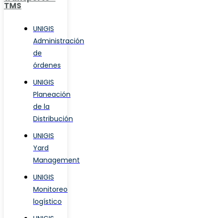
TMS
UNIGIS
Administración
de
órdenes
UNIGIS
Planeación
de la
Distribución
UNIGIS
Yard
Management
UNIGIS
Monitoreo
logístico