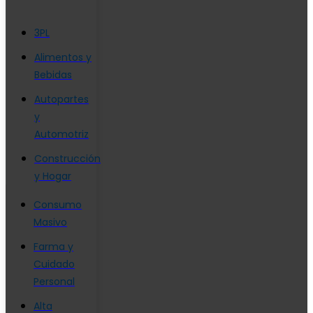
3PL
Alimentos y
Bebidas
Autopartes
y
Automotriz
Construcción
y Hogar
Consumo
Masivo
Farma y
Cuidado
Personal
Alta