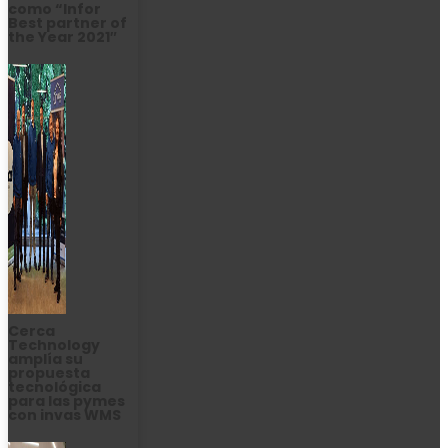
como “Infor
Best partner of
the Year 2021″
Cerca
Technology
amplía su
propuesta
tecnológica
para las pymes
con invas WMS