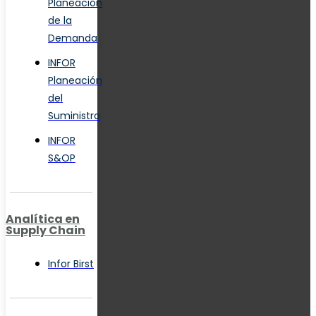
Planeación
de la
Demanda
INFOR
Planeación
del
Suministro
INFOR
S&OP
Analítica en
Supply Chain
Infor Birst