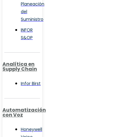
Planeación
del
Suministro
INFOR
S&OP
Analítica en
Supply Chain
Infor Birst
Automatización
con Voz
Honeywell