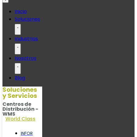
Ir
Inicio
al
Soluciones
contenido
Industrias
Nosotros
Blog
Soluciones
y Servicios
Centros de
Distribución -
WMS
World Class
INFOR