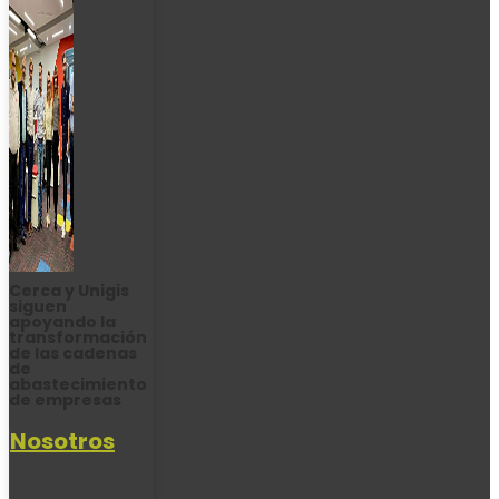
Cerca y Unigis
siguen
apoyando la
transformación
de las cadenas
de
abastecimiento
de empresas
Nosotros