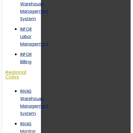
Warehouse
Management
System
INFOR
Labor
Management
INFOR
Billing
Regional
Class
INVAS
Warehouse
Management
System
INVAS
Monitor