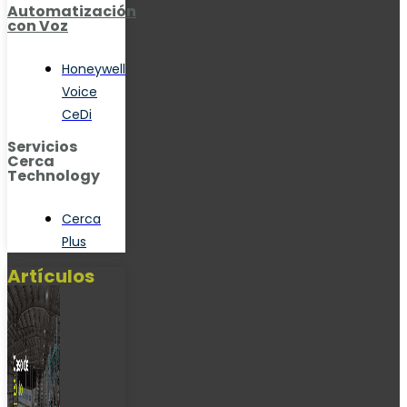
Automatización
con Voz
Honeywell
Voice
CeDi
Servicios
Cerca
Technology
Cerca
Plus
Artículos