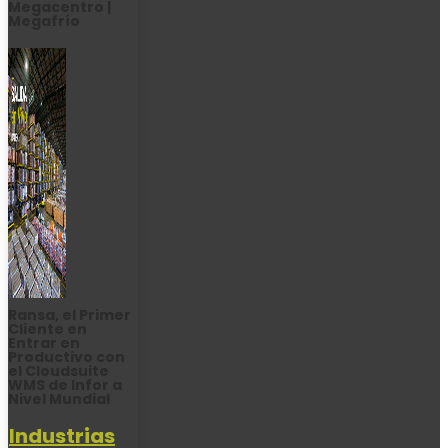
Megacentro |
Megafrío
Ransa, el Primer
Cliente en
Entrar en
Productivo con
el Cloudsuite
WMS de Infor a
Nivel Mundial
Industrias