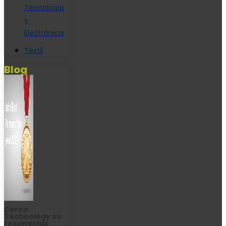
Tecnología
y
Electrónica
Textil
Blog
Cerca
Technology es
reconocido