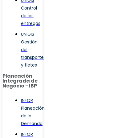
UNIGIS
Control
de las
entregas
UNIGIS
Gestión
del
transporte
y fletes
Planeación
Integrada de
Negocio - IBP
INFOR
Planeación
de la
Demanda
INFOR