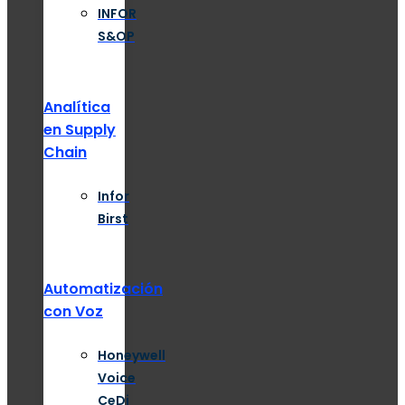
INFOR
S&OP
Analítica
en Supply
Chain
Infor
Birst
Automatización
con Voz
Honeywell
Voice
CeDi