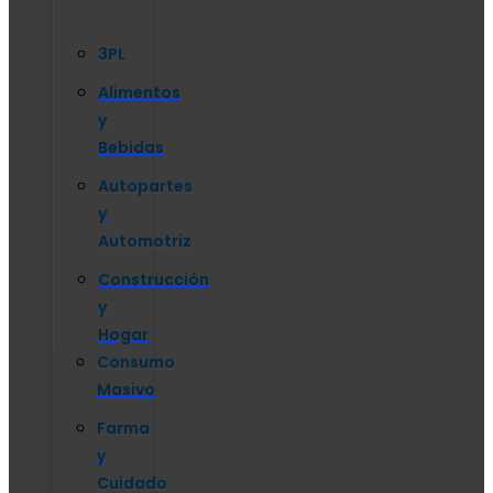
3PL
Alimentos
y
Bebidas
Autopartes
y
Automotriz
Construcción
y
Hogar
Consumo
Masivo
Farma
y
Cuidado