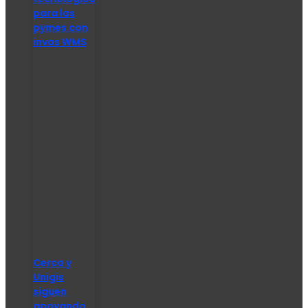
para las
pymes con
invas WMS
Cerca y
Unigis
siguen
apoyando