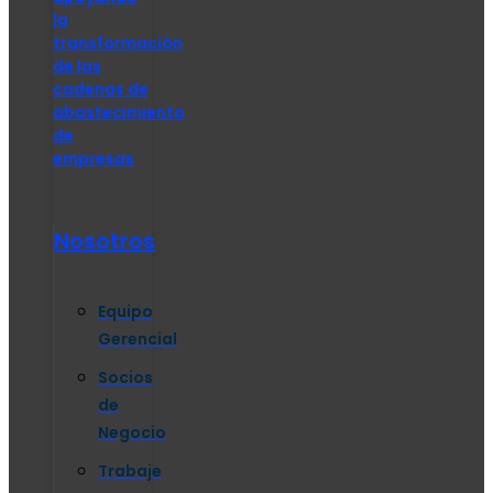
la
transformación
de las
cadenas de
abastecimiento
de
empresas
Nosotros
Equipo
Gerencial
Socios
de
Negocio
Trabaje