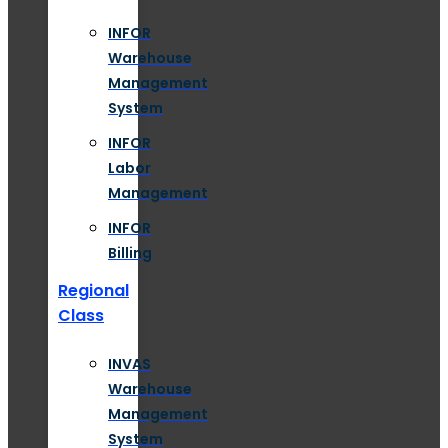
INFOR
Warehouse
Management
System
INFOR
Labor
Management
INFOR
Billing
Regional
Class
INVAS
Warehouse
Management
System