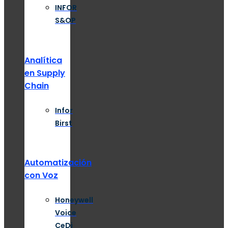
INFOR
S&OP
Analítica
en Supply
Chain
Infor
Birst
Automatización
con Voz
Honeywell
Voice
CeDi