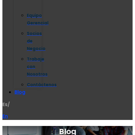
Equipo
Gerencial
Socios
de
Negocio
Trabaje
con
Nosotros
Contáctenos
Blog
Es/
En
Blog