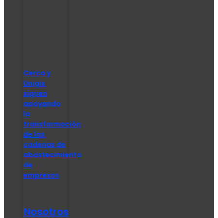
Cerca y
Unigis
siguen
apoyando
la
transformación
de las
cadenas de
abastecimiento
de
empresas
Nosotros