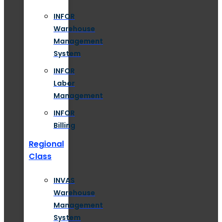
INFOR
Warehouse
Management
System
INFOR
Labor
Management
INFOR
Billing
Regional
Class
INVAS
Warehouse
Management
System