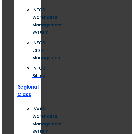
INFOR
Warehouse
Management
System
INFOR
Labor
Management
INFOR
Billing
Regional
Class
INVAS
Warehouse
Management
System