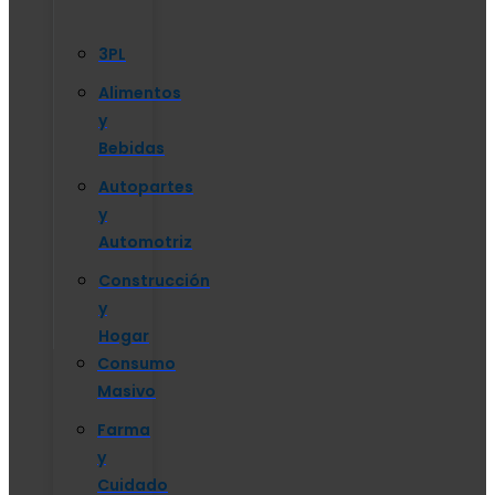
3PL
Alimentos
y
Bebidas
Autopartes
y
Automotriz
Construcción
y
Hogar
Consumo
Masivo
Farma
y
Cuidado