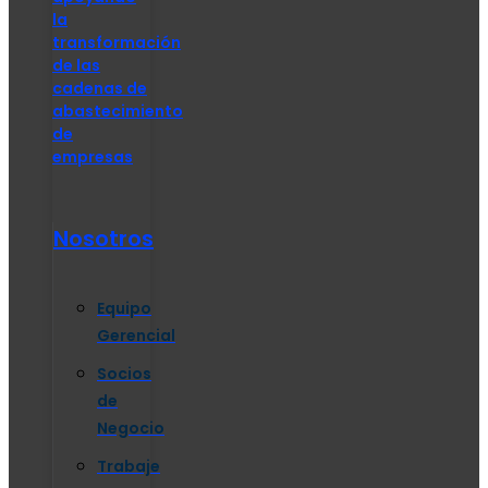
la
transformación
de las
cadenas de
abastecimiento
de
empresas
Nosotros
Equipo
Gerencial
Socios
de
Negocio
Trabaje