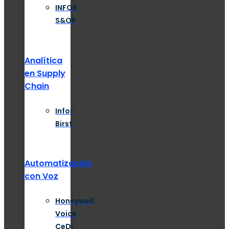
INFOR
S&OP
Analítica
en Supply
Chain
Infor
Birst
Automatización
con Voz
Honeywell
Voice
CeDi