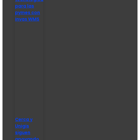
para las
pymes con
invas WMS
Cerca y
Unigis
siguen
apoyando