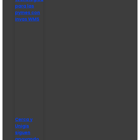
para las
pymes con
invas WMS
Cerca y
Unigis
siguen
apoyando