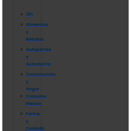
3PL
Alimentos
y
Bebidas
Autopartes
y
Automotriz
Construcción
y
Hogar
Consumo
Masivo
Farma
y
Cuidado