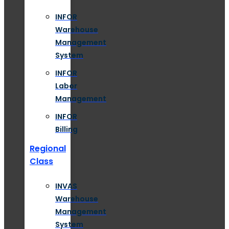
INFOR
Warehouse
Management
System
INFOR
Labor
Management
INFOR
Billing
Regional
Class
INVAS
Warehouse
Management
System