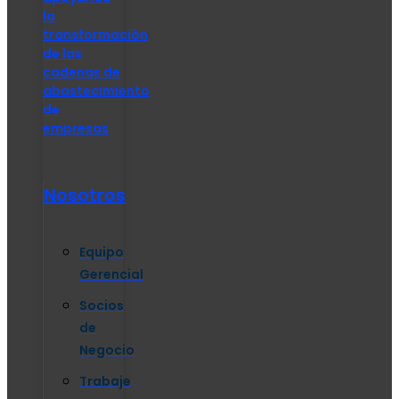
la
transformación
de las
cadenas de
abastecimiento
de
empresas
Nosotros
Equipo
Gerencial
Socios
de
Negocio
Trabaje