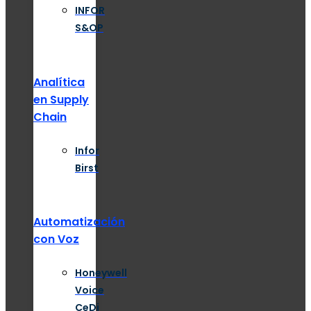
INFOR
S&OP
Analítica
en Supply
Chain
Infor
Birst
Automatización
con Voz
Honeywell
Voice
CeDi