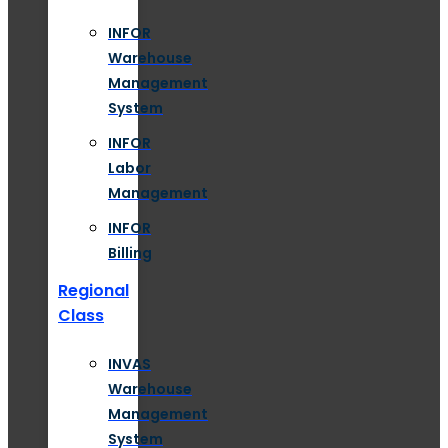
INFOR
Warehouse
Management
System
INFOR
Labor
Management
INFOR
Billing
Regional
Class
INVAS
Warehouse
Management
System