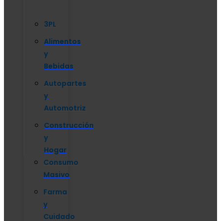
3PL
Alimentos
y
Bebidas
Autopartes
y
Automotriz
Construcción
y
Hogar
Consumo
Masivo
Farma
y
Cuidado