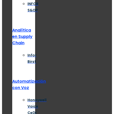
INFOR
S&OP
Analítica
en Supply
Chain
Infor
Birst
Automatización
con Voz
Honeywell
Voice
CeDi