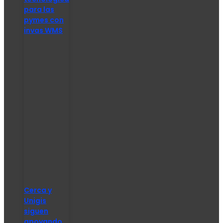
para las
pymes con
invas WMS
Cerca y
Unigis
siguen
apoyando