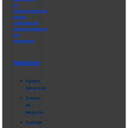
la
transformación
de las
cadenas de
abastecimiento
de
empresas
Nosotros
Equipo
Gerencial
Socios
de
Negocio
Trabaje