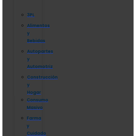
3PL
Alimentos
y
Bebidas
Autopartes
y
Automotriz
Construcción
y
Hogar
Consumo
Masivo
Farma
y
Cuidado