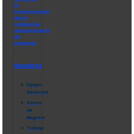
la
transformación
de las
cadenas de
abastecimiento
de
empresas
Nosotros
Equipo
Gerencial
Socios
de
Negocio
Trabaje