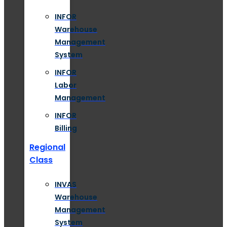
INFOR
Warehouse
Management
System
INFOR
Labor
Management
INFOR
Billing
Regional
Class
INVAS
Warehouse
Management
System