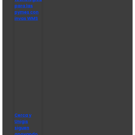
para las
pymes con
invas WMS
Cerca y
Unigis
siguen
apoyando