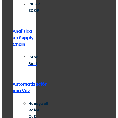
INFOR
S&OP
Analítica
en Supply
Chain
Infor
Birst
Automatización
con Voz
Honeywell
Voice
CeDi