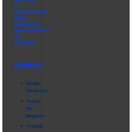
la
transformación
de las
cadenas de
abastecimiento
de
empresas
Nosotros
Equipo
Gerencial
Socios
de
Negocio
Trabaje