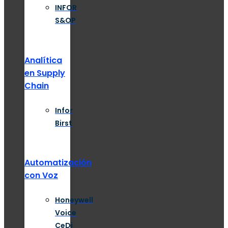
INFOR
S&OP
Analítica
en Supply
Chain
Infor
Birst
Automatización
con Voz
Honeywell
Voice
CeDi