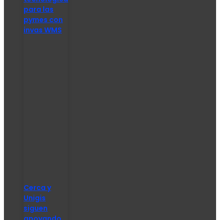
para las
pymes con
invas WMS
Cerca y
Unigis
siguen
apoyando