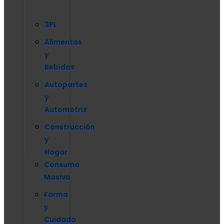
3PL
Alimentos
y
Bebidas
Autopartes
y
Automotriz
Construcción
y
Hogar
Consumo
Masivo
Farma
y
Cuidado