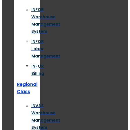
INFOR
Warehouse
Management
System
INFOR
Labor
Management
INFOR
Billing
Regional
Class
INVAS
Warehouse
Management
System