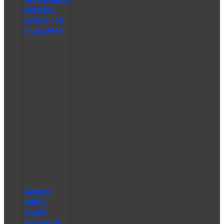
para las
pymes con
invas WMS
Cerca y
Unigis
siguen
apoyando