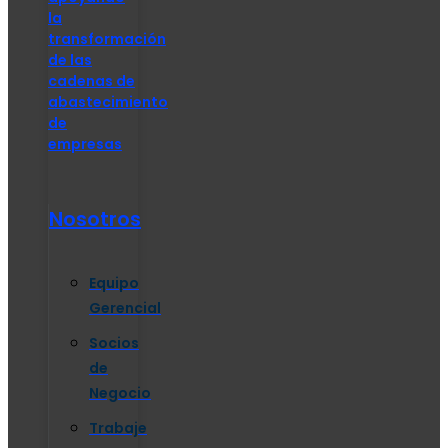
la
transformación
de las
cadenas de
abastecimiento
de
empresas
Nosotros
Equipo
Gerencial
Socios
de
Negocio
Trabaje