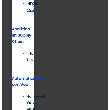
INFOR
S&OP
Analítica
en Supply
Chain
Infor
Birst
Automatización
con Voz
Honeywell
Voice
CeDi