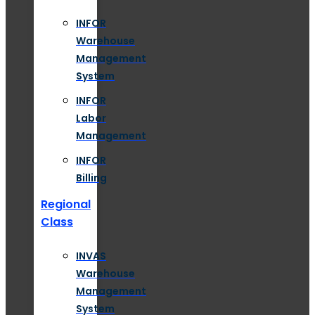
INFOR
Warehouse
Management
System
INFOR
Labor
Management
INFOR
Billing
Regional
Class
INVAS
Warehouse
Management
System