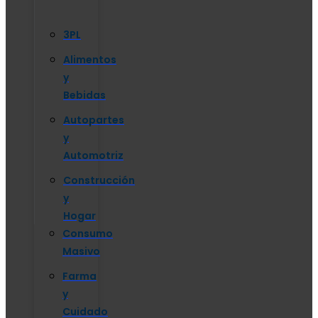
3PL
Alimentos
y
Bebidas
Autopartes
y
Automotriz
Construcción
y
Hogar
Consumo
Masivo
Farma
y
Cuidado