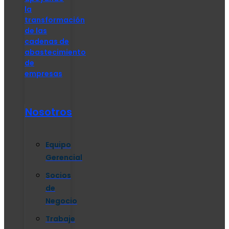
la
transformación
de las
cadenas de
abastecimiento
de
empresas
Nosotros
Equipo
Gerencial
Socios
de
Negocio
Trabaje