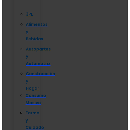
3PL
Alimentos
y
Bebidas
Autopartes
y
Automotriz
Construcción
y
Hogar
Consumo
Masivo
Farma
y
Cuidado