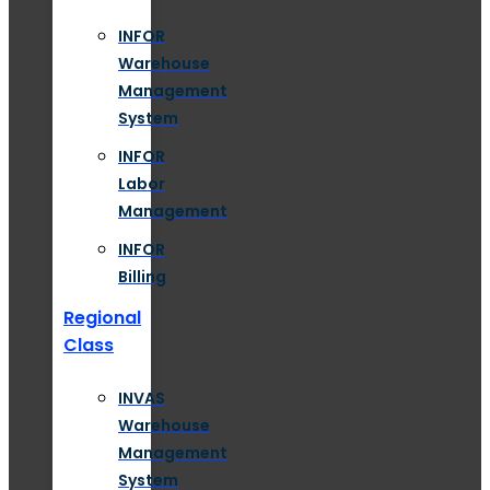
INFOR
Warehouse
Management
System
INFOR
Labor
Management
INFOR
Billing
Regional
Class
INVAS
Warehouse
Management
System