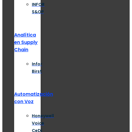
INFOR
S&OP
Analítica
en Supply
Chain
Infor
Birst
Automatización
con Voz
Honeywell
Voice
CeDi