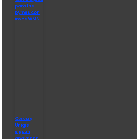
para las
pymes con
invas WMS
Cerca y
Unigis
siguen
apoyando