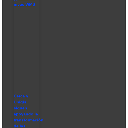
invas WMS
Cerca y
Unigis
siguen
apoyando la
transformación
de las