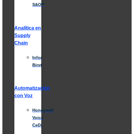
S&OP
Analítica en
Supply
Chain
Infor
Birst
Automatización
con Voz
Honeywell
Voice
CeDi