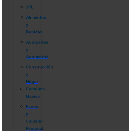
3PL
Alimentos
y
Bebidas
Autopartes
y
Automotriz
Construcción
y
Hogar
Consumo
Masivo
Farma
y
Cuidado
Personal