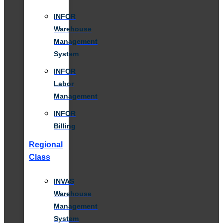
INFOR
Warehouse
Management
System
INFOR
Labor
Management
INFOR
Billing
Regional
Class
INVAS
Warehouse
Management
System