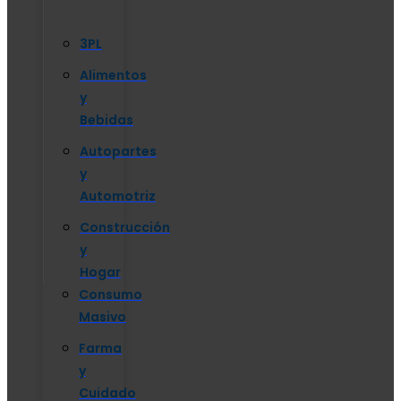
3PL
Alimentos
y
Bebidas
Autopartes
y
Automotriz
Construcción
y
Hogar
Consumo
Masivo
Farma
y
Cuidado