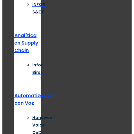
INFOR
S&OP
Analítica
en Supply
Chain
Infor
Birst
Automatización
con Voz
Honeywell
Voice
CeDi