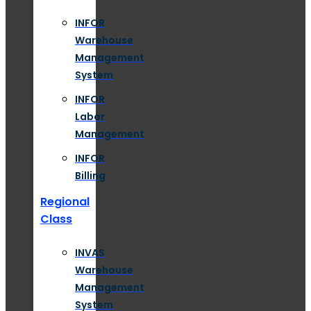
INFOR
Warehouse
Management
System
INFOR
Labor
Management
INFOR
Billing
Regional
Class
INVAS
Warehouse
Management
System