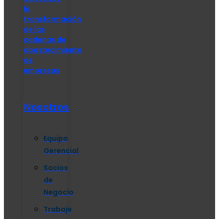
la
transformación
de las
cadenas de
abastecimiento
de
empresas
Nosotros
Equipo
Gerencial
Socios
de
Negocio
Trabaje