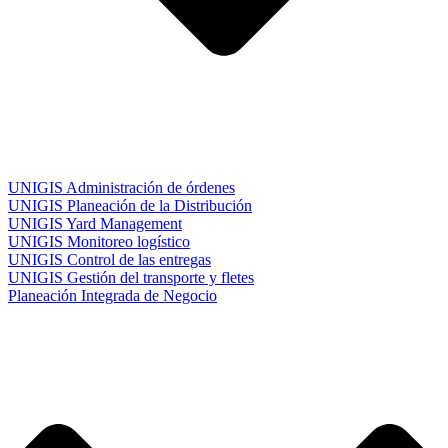
UNIGIS Administración de órdenes
UNIGIS Planeación de la Distribución
UNIGIS Yard Management
UNIGIS Monitoreo logístico
UNIGIS Control de las entregas
UNIGIS Gestión del transporte y fletes
Planeación Integrada de Negocio