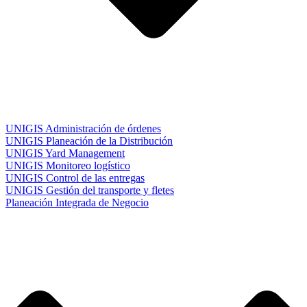
UNIGIS Administración de órdenes
UNIGIS Planeación de la Distribución
UNIGIS Yard Management
UNIGIS Monitoreo logístico
UNIGIS Control de las entregas
UNIGIS Gestión del transporte y fletes
Planeación Integrada de Negocio