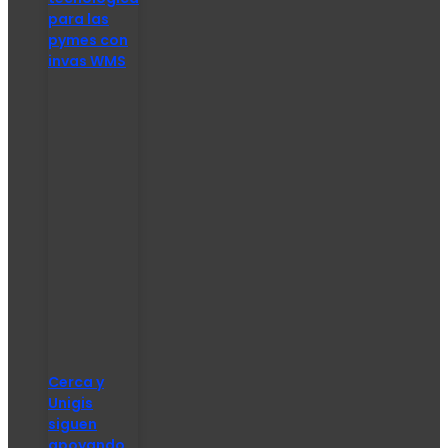
para las
pymes con
invas WMS
Cerca y
Unigis
siguen
apoyando