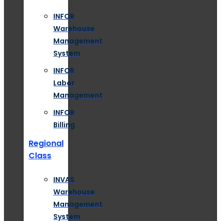
INFOR
Warehouse
Management
System
INFOR
Labor
Management
INFOR
Billing
Regional
Class
INVAS
Warehouse
Management
System