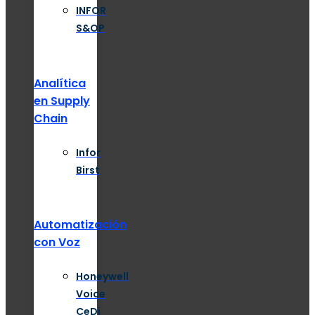
INFOR
S&OP
Analítica
en Supply
Chain
Infor
Birst
Automatización
con Voz
Honeywell
Voice
CeDi