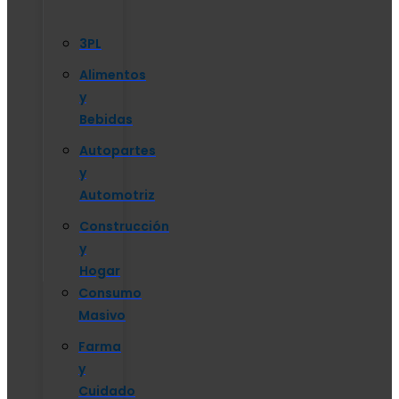
3PL
Alimentos
y
Bebidas
Autopartes
y
Automotriz
Construcción
y
Hogar
Consumo
Masivo
Farma
y
Cuidado