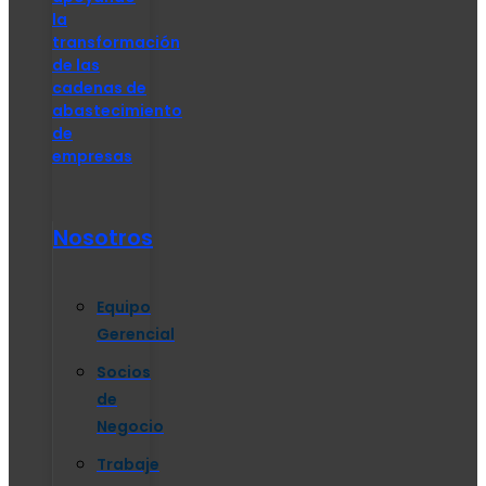
la
transformación
de las
cadenas de
abastecimiento
de
empresas
Nosotros
Equipo
Gerencial
Socios
de
Negocio
Trabaje