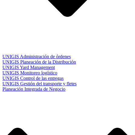
UNIGIS Administración de órdenes
UNIGIS Planeación de la Distribución
UNIGIS Yard Management
UNIGIS Monitoreo logístico
UNIGIS Control de las entregas
UNIGIS Gestión del transporte y fletes
Planeación Integrada de Negocio