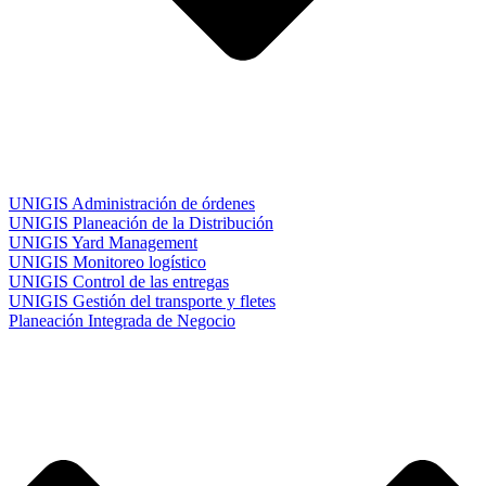
UNIGIS Administración de órdenes
UNIGIS Planeación de la Distribución
UNIGIS Yard Management
UNIGIS Monitoreo logístico
UNIGIS Control de las entregas
UNIGIS Gestión del transporte y fletes
Planeación Integrada de Negocio