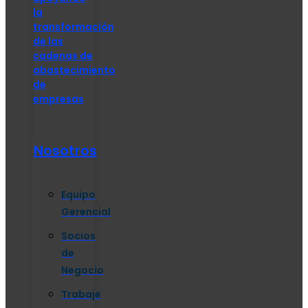
la
transformación
de las
cadenas de
abastecimiento
de
empresas
Nosotros
Equipo
Gerencial
Socios
de
Negocio
Trabaje