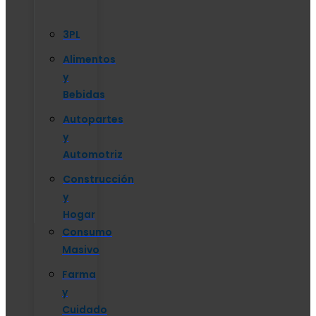
3PL
Alimentos
y
Bebidas
Autopartes
y
Automotriz
Construcción
y
Hogar
Consumo
Masivo
Farma
y
Cuidado