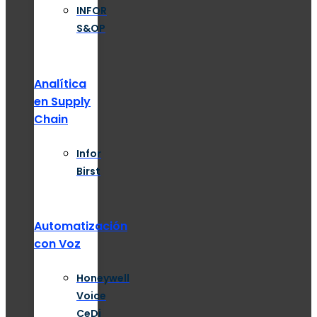
INFOR
S&OP
Analítica
en Supply
Chain
Infor
Birst
Automatización
con Voz
Honeywell
Voice
CeDi