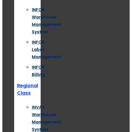
INFOR
Warehouse
Management
System
INFOR
Labor
Management
INFOR
Billing
Regional
Class
INVAS
Warehouse
Management
System