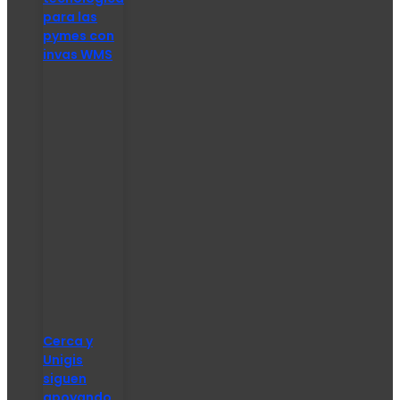
para las
pymes con
invas WMS
Cerca y
Unigis
siguen
apoyando