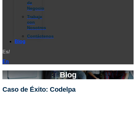
de
Negocio
Trabaje
con
Nosotros
Contáctenos
Blog
Es/
En
Blog
Caso de Éxito: Codelpa