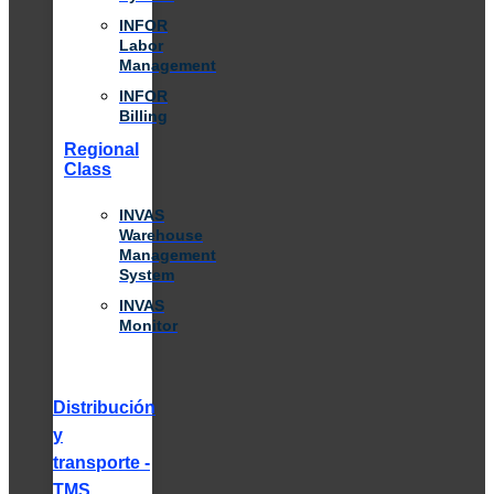
INFOR
Labor
Management
INFOR
Billing
Regional
Class
INVAS
Warehouse
Management
System
INVAS
Monitor
Distribución
y
transporte -
TMS