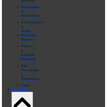
Bebidas
Autopartes
y
Automotriz
Construcción
y
Hogar
Consumo
Masivo
Farma
y
Cuidado
Personal
Alta
Tecnología
y
Electrónica
Textil
Nosotros