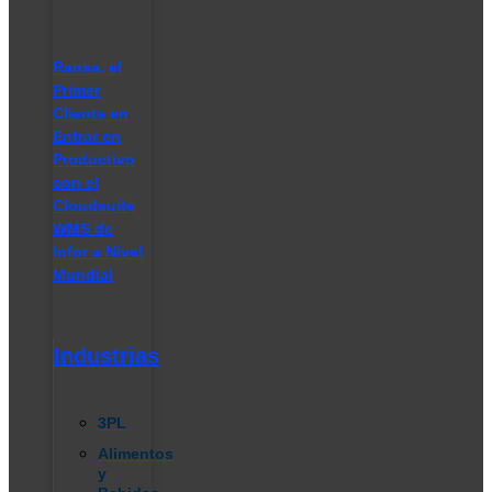
Ransa, el
Primer
Cliente en
Entrar en
Productivo
con el
Cloudsuite
WMS de
Infor a Nivel
Mundial
Industrias
3PL
Alimentos
y