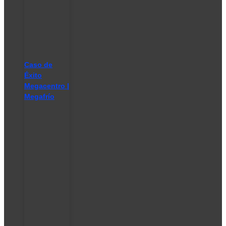
Caso de
Éxito
Megacentro |
Megafrío