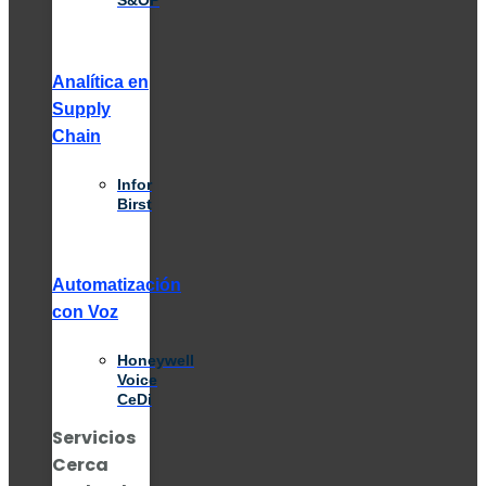
S&OP
Analítica en
Supply
Chain
Infor
Birst
Automatización
con Voz
Honeywell
Voice
CeDi
Servicios
Cerca