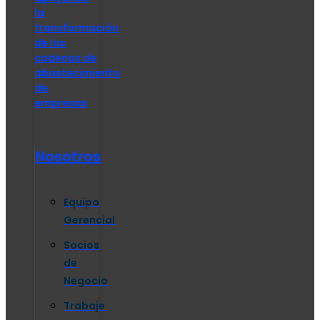
la
transformación
de las
cadenas de
abastecimiento
de
empresas
Nosotros
Equipo
Gerencial
Socios
de
Negocio
Trabaje