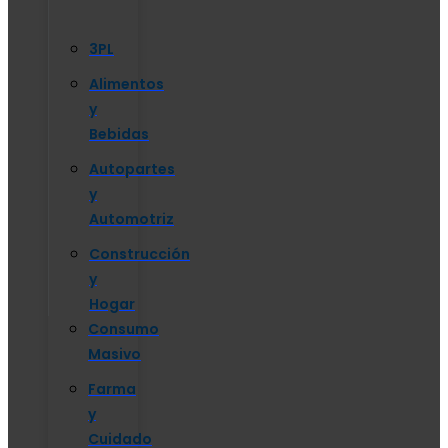
3PL
Alimentos
y
Bebidas
Autopartes
y
Automotriz
Construcción
y
Hogar
Consumo
Masivo
Farma
y
Cuidado