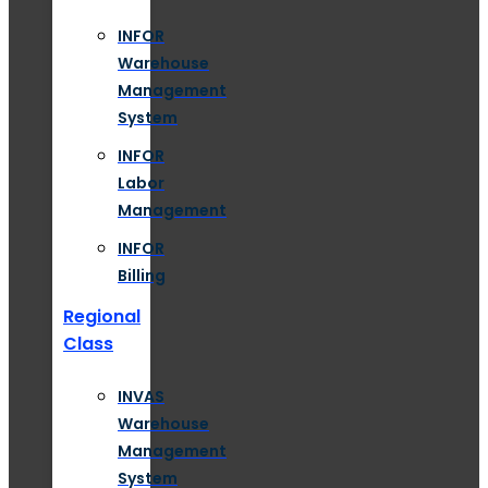
INFOR
Warehouse
Management
System
INFOR
Labor
Management
INFOR
Billing
Regional
Class
INVAS
Warehouse
Management
System