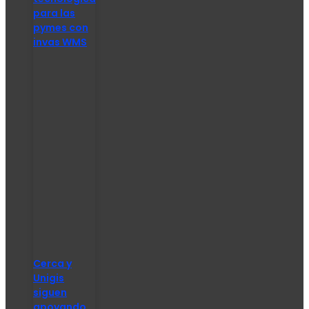
para las
pymes con
invas WMS
Cerca y
Unigis
siguen
apoyando