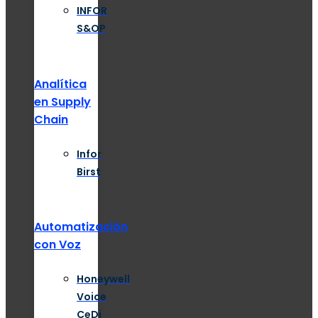
INFOR
S&OP
Analítica
en Supply
Chain
Infor
Birst
Automatización
con Voz
Honeywell
Voice
CeDi