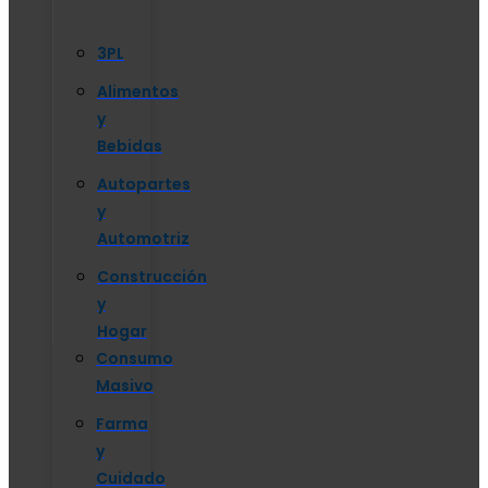
3PL
Alimentos
y
Bebidas
Autopartes
y
Automotriz
Construcción
y
Hogar
Consumo
Masivo
Farma
y
Cuidado