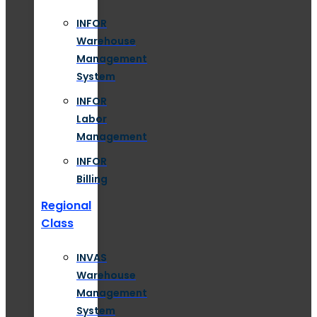
INFOR
Warehouse
Management
System
INFOR
Labor
Management
INFOR
Billing
Regional
Class
INVAS
Warehouse
Management
System