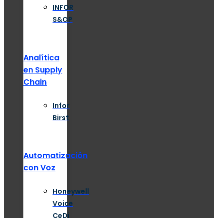
INFOR
S&OP
Analítica
en Supply
Chain
Infor
Birst
Automatización
con Voz
Honeywell
Voice
CeDi