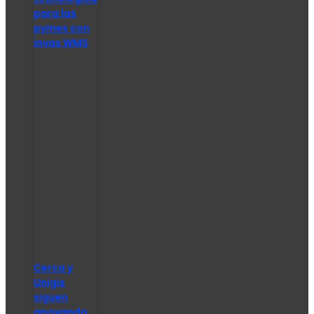
para las
pymes con
invas WMS
Cerca y
Unigis
siguen
apoyando