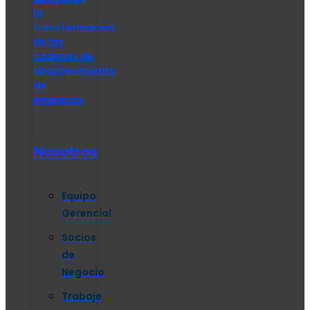
la
transformación
de las
cadenas de
abastecimiento
de
empresas
Nosotros
Equipo
Gerencial
Socios
de
Negocio
Trabaje