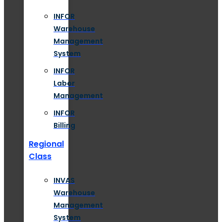
INFOR
Warehouse
Management
System
INFOR
Labor
Management
INFOR
Billing
Regional
Class
INVAS
Warehouse
Management
System