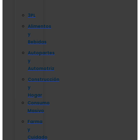
3PL
Alimentos
y
Bebidas
Autopartes
y
Automotriz
Construcción
y
Hogar
Consumo
Masivo
Farma
y
Cuidado