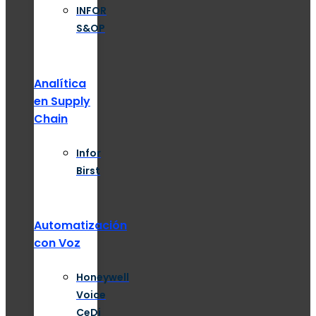
INFOR
S&OP
Analítica
en Supply
Chain
Infor
Birst
Automatización
con Voz
Honeywell
Voice
CeDi