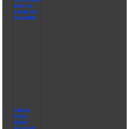
para las
pymes con
invas WMS
Cerca y
Unigis
siguen
apoyando