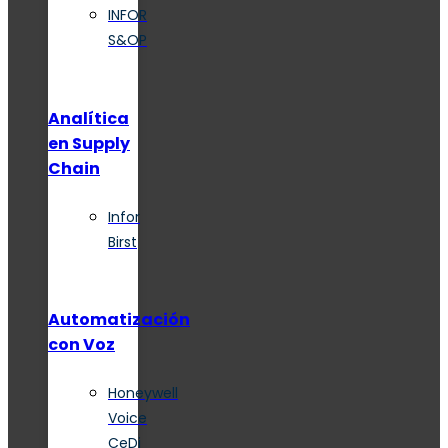
INFOR
S&OP
Analítica
en Supply
Chain
Infor
Birst
Automatización
con Voz
Honeywell
Voice
CeDi