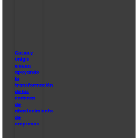
Cerca y
Unigis
siguen
apoyando
la
transformación
de las
cadenas
de
abastecimiento
de
empresas