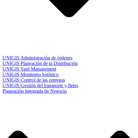
UNIGIS Administración de órdenes
UNIGIS Planeación de la Distribución
UNIGIS Yard Management
UNIGIS Monitoreo logístico
UNIGIS Control de las entregas
UNIGIS Gestión del transporte y fletes
Planeación Integrada de Negocio