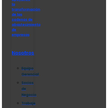
la
transformación
de las
cadenas de
abastecimiento
de
empresas
Nosotros
Equipo
Gerencial
Socios
de
Negocio
Trabaje