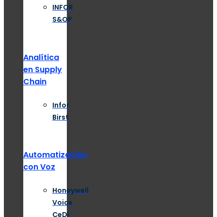
INFOR
S&OP
Analítica
en Supply
Chain
Infor
Birst
Automatización
con Voz
Honeywell
Voice
CeDi