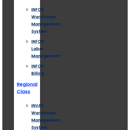
INFOR
Warehouse
Management
System
INFOR
Labor
Management
INFOR
Billing
Regional
Class
INVAS
Warehouse
Management
System