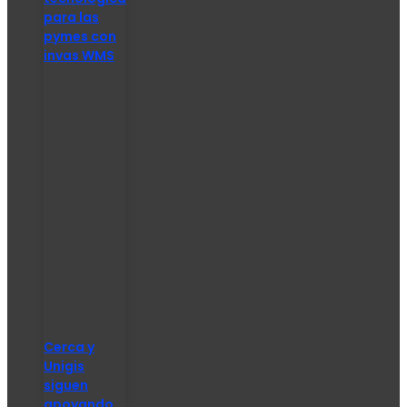
para las
pymes con
invas WMS
Cerca y
Unigis
siguen
apoyando