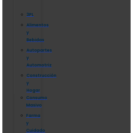
3PL
Alimentos
y
Bebidas
Autopartes
y
Automotriz
Construcción
y
Hogar
Consumo
Masivo
Farma
y
Cuidado