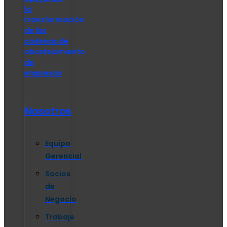
la
transformación
de las
cadenas de
abastecimiento
de
empresas
Nosotros
Equipo
Gerencial
Socios
de
Negocio
Trabaje