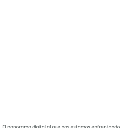
El panorama digital al que nos estamos enfrentando