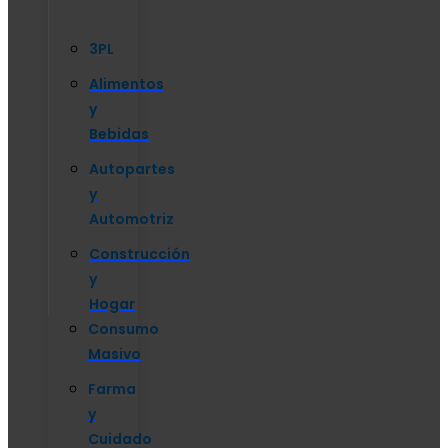
3PL
Alimentos
y
Bebidas
Autopartes
y
Automotriz
Construcción
y
Hogar
Consumo
Masivo
Farma
y
Cuidado