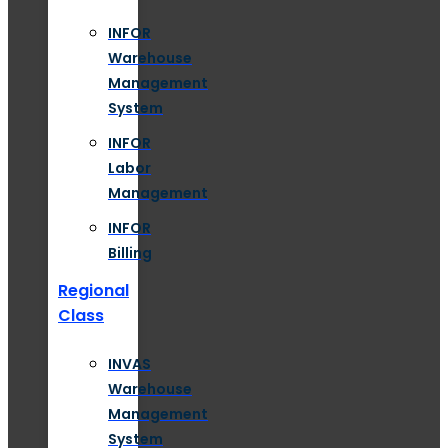
INFOR
Warehouse
Management
System
INFOR
Labor
Management
INFOR
Billing
Regional
Class
INVAS
Warehouse
Management
System