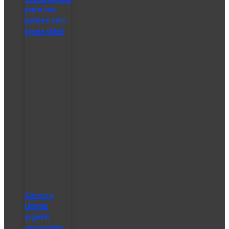
para las
pymes con
invas WMS
Cerca y
Unigis
siguen
apoyando