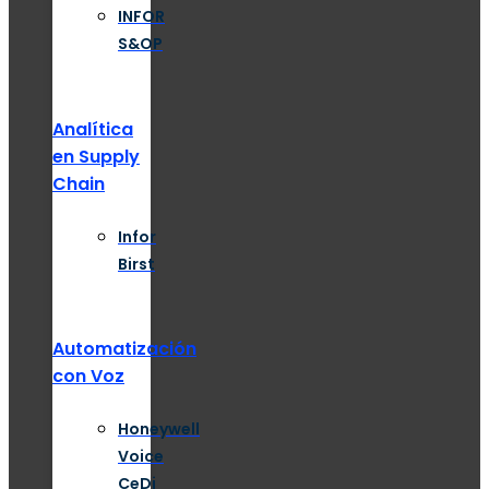
INFOR
S&OP
Analítica
en Supply
Chain
Infor
Birst
Automatización
con Voz
Honeywell
Voice
CeDi