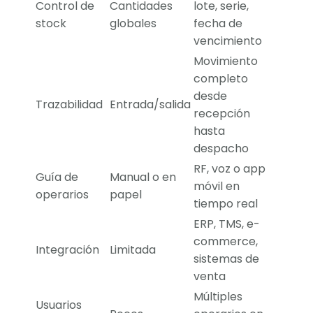
Control de
Cantidades
lote, serie,
stock
globales
fecha de
vencimiento
Movimiento
completo
desde
Trazabilidad
Entrada/salida
recepción
hasta
despacho
RF, voz o app
Guía de
Manual o en
móvil en
operarios
papel
tiempo real
ERP, TMS, e-
commerce,
Integración
Limitada
sistemas de
venta
Múltiples
Usuarios