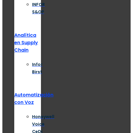
INFOR
S&OP
Analítica
en Supply
Chain
Infor
Birst
Automatización
con Voz
Honeywell
Voice
CeDi