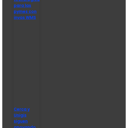
para las
pymes con
invas WMS
Cerca y
Unigis
siguen
apoyando