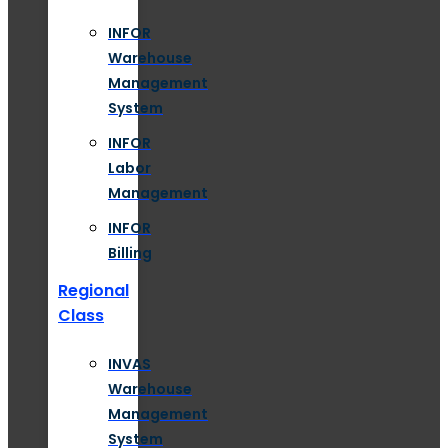
INFOR
Warehouse
Management
System
INFOR
Labor
Management
INFOR
Billing
Regional
Class
INVAS
Warehouse
Management
System