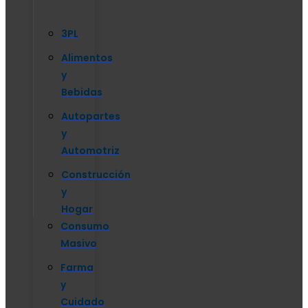
3PL
Alimentos
y
Bebidas
Autopartes
y
Automotriz
Construcción
y
Hogar
Consumo
Masivo
Farma
y
Cuidado