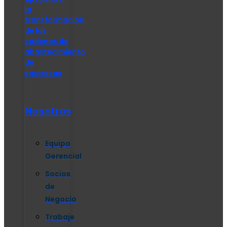
la
transformación
de las
cadenas de
abastecimiento
de
empresas
Nosotros
Equipo
Gerencial
Socios
de
Negocio
Trabaje