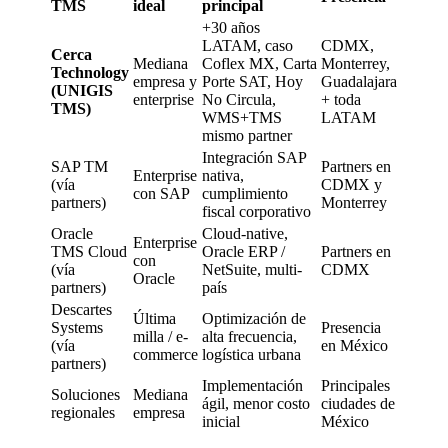
TMS
ideal
principal
+30 años
LATAM, caso
CDMX,
Cerca
Mediana
Coflex MX, Carta
Monterrey,
Technology
empresa y
Porte SAT, Hoy
Guadalajara
(UNIGIS
enterprise
No Circula,
+ toda
TMS)
WMS+TMS
LATAM
mismo partner
Integración SAP
SAP TM
Partners en
Enterprise
nativa,
(vía
CDMX y
con SAP
cumplimiento
partners)
Monterrey
fiscal corporativo
Oracle
Cloud-native,
Enterprise
TMS Cloud
Oracle ERP /
Partners en
con
(vía
NetSuite, multi-
CDMX
Oracle
partners)
país
Descartes
Última
Optimización de
Systems
Presencia
milla / e-
alta frecuencia,
(vía
en México
commerce
logística urbana
partners)
Implementación
Principales
Soluciones
Mediana
ágil, menor costo
ciudades de
regionales
empresa
inicial
México