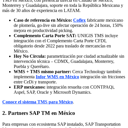
TMS en México, con presencia directa en Ciudad de México,
Monterrey y Guadalajara, soporte en toda la República Mexicana y
más de 30 años de experiencia en LATAM.
Caso de referencia en México:
Coflex
fabricante mexicano
de plomería, go-live sin afectar operación de 24 horas, 150%
mejora en productividad picking.
Complemento Carta Porte SAT:
UNIGIS TMS incluye
integración con el Complemento Carta Porte CFDI,
obligatorio desde 2022 para traslado de mercancías en
México.
Hoy No Circula:
parametrización por ciudad actualizable sin
intervención técnica – CDMX, Guadalajara, Monterrey,
Puebla y Querétaro.
WMS + TMS mismo partner:
Cerca Technology también
implementa
Infor WMS en México
integración sin fricciones
entre CeDi y transporte.
ERP mexicanos:
integración resuelta con CONTPAQi,
Aspel, SAP, Oracle y Microsoft Dynamics.
Conoce el sistema TMS para México
.
2. Partners SAP TM en México
Para empresas con ecosistema SAP instalado, SAP Transportation