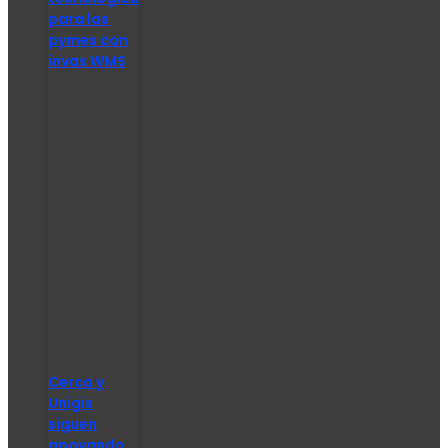
para las
pymes con
invas WMS
Cerca y
Unigis
siguen
apoyando