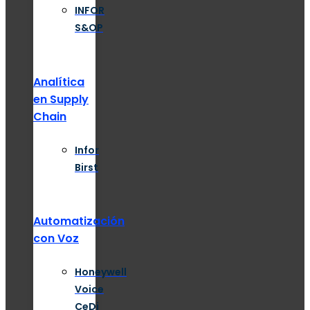
INFOR
S&OP
Analítica
en Supply
Chain
Infor
Birst
Automatización
con Voz
Honeywell
Voice
CeDi