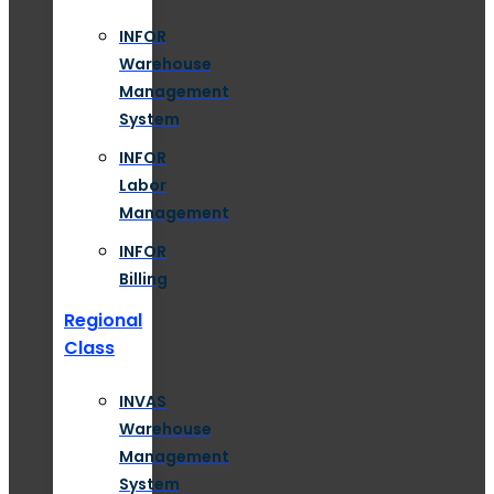
INFOR
Warehouse
Management
System
INFOR
Labor
Management
INFOR
Billing
Regional
Class
INVAS
Warehouse
Management
System