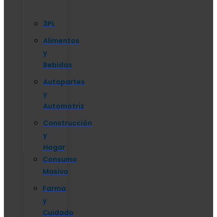
3PL
Alimentos
y
Bebidas
Autopartes
y
Automotriz
Construcción
y
Hogar
Consumo
Masivo
Farma
y
Cuidado