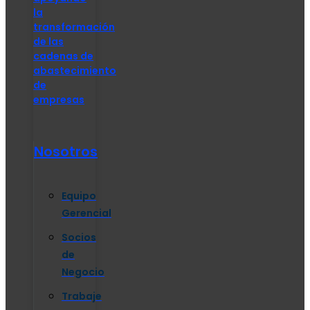
la
transformación
de las
cadenas de
abastecimiento
de
empresas
Nosotros
Equipo
Gerencial
Socios
de
Negocio
Trabaje