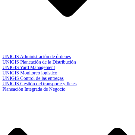
UNIGIS Administración de órdenes
UNIGIS Planeación de la Distribución
UNIGIS Yard Management
UNIGIS Monitoreo logístico
UNIGIS Control de las entregas
UNIGIS Gestión del transporte y fletes
Planeación Integrada de Negocio