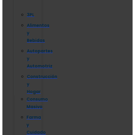
3PL
Alimentos
y
Bebidas
Autopartes
y
Automotriz
Construcción
y
Hogar
Consumo
Masivo
Farma
y
Cuidado