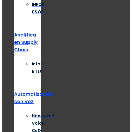
INFOR
S&OP
Analítica
en Supply
Chain
Infor
Birst
Automatización
con Voz
Honeywell
Voice
CeDi