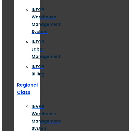
INFOR
Warehouse
Management
System
INFOR
Labor
Management
INFOR
Billing
Regional
Class
INVAS
Warehouse
Management
System