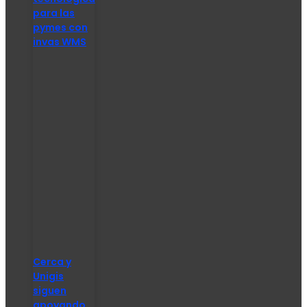
para las
pymes con
invas WMS
Cerca y
Unigis
siguen
apoyando