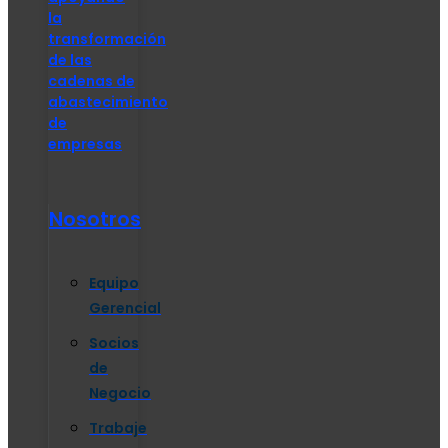
la
transformación
de las
cadenas de
abastecimiento
de
empresas
Nosotros
Equipo
Gerencial
Socios
de
Negocio
Trabaje