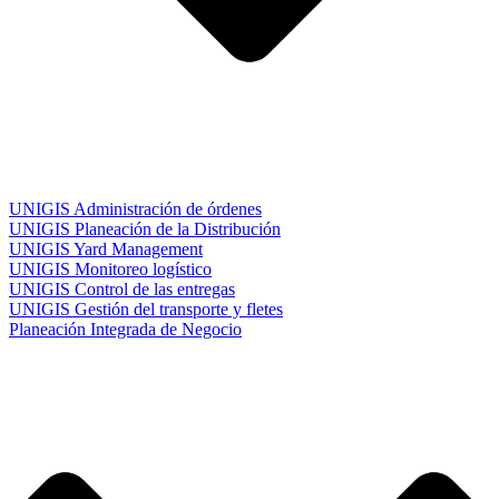
UNIGIS Administración de órdenes
UNIGIS Planeación de la Distribución
UNIGIS Yard Management
UNIGIS Monitoreo logístico
UNIGIS Control de las entregas
UNIGIS Gestión del transporte y fletes
Planeación Integrada de Negocio