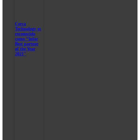
Cerca
Technology es
reconocido
como “Infor
Best partner
of the Year
2021″