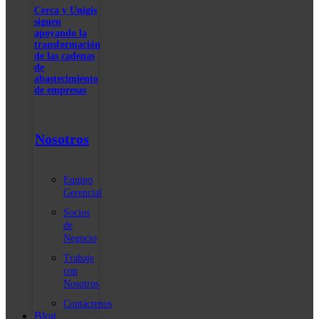
Cerca y Unigis
siguen
apoyando la
transformación
de las cadenas
de
abastecimiento
de empresas
Nosotros
Equipo
Gerencial
Socios
de
Negocio
Trabaje
con
Nosotros
Contáctenos
Blog