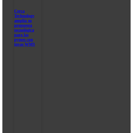
Cerca
Technology
amplía su
propuesta
tecnológica
para las
pymes con
invas WMS