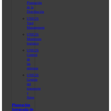
Planeación
de la
Distribución
UNIGIS
Yard
Management
UNIGIS
Monitoreo
logístico
UNIGIS
Control
de
las
entregas
UNIGIS
Gestión
del
transporte
y
fletes
Planeación
Integrada de