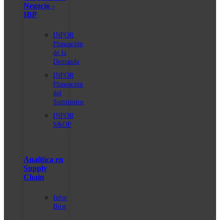
Negocio -
IBP
INFOR
Planeación
de la
Demanda
INFOR
Planeación
del
Suministro
INFOR
S&OP
Analítica en
Supply
Chain
Infor
Birst