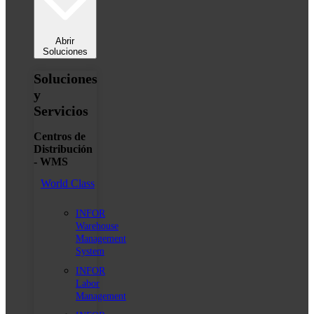
Abrir
Soluciones
Soluciones
y
Servicios
Centros de
Distribución
- WMS
World Class
INFOR
Warehouse
Management
System
INFOR
Labor
Management