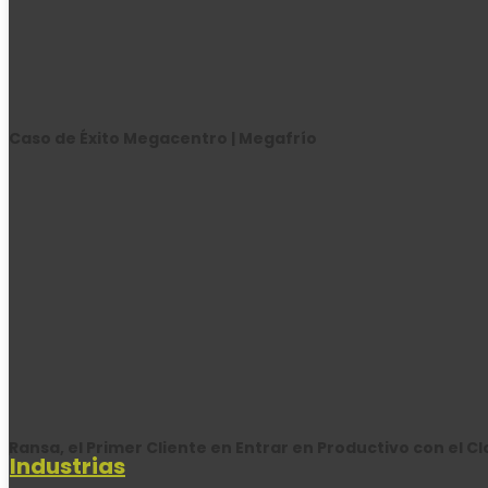
Caso de Éxito Megacentro | Megafrío
Ransa, el Primer Cliente en Entrar en Productivo con el C
Industrias