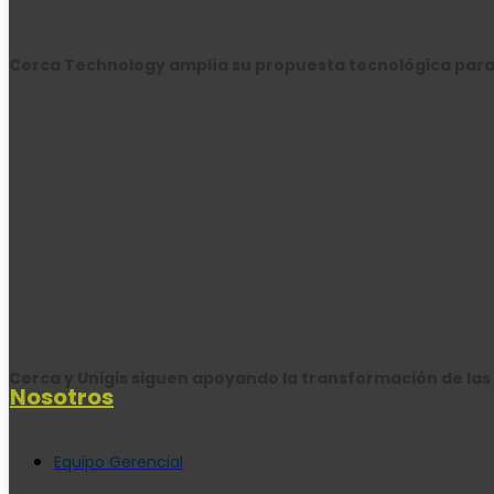
Cerca Technology amplía su propuesta tecnológica para
Cerca y Unigis siguen apoyando la transformación de l
Nosotros
Equipo Gerencial