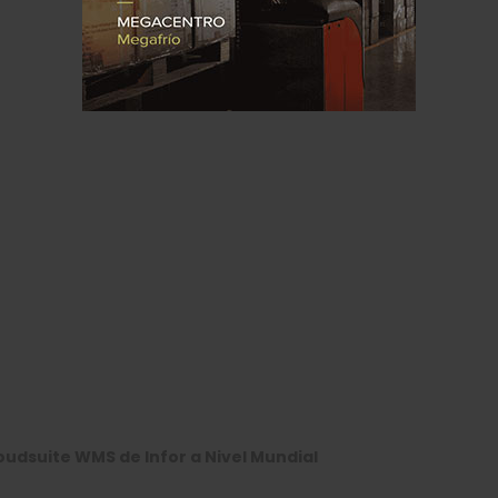
loudsuite WMS de Infor a Nivel Mundial