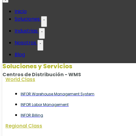
Ir
Inicio
al
Soluciones
contenido
Industrias
Nosotros
Blog
Soluciones y Servicios
Centros de Distribución - WMS
World Class
INFOR Warehouse Management System
INFOR Labor Management
INFOR Billing
Regional Class