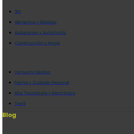
3PL
Alimentos y Bebidas
Autopartes y Automotriz
Construcción y Hogar
Consumo Masivo
Farma y Cuidado Personal
Alta Tecnología y Electrónica
Textil
Blog