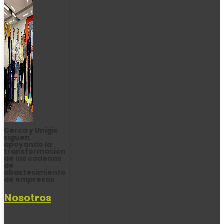
Cerca y Unigis
siguen
apoyando la
transformación
de las cadenas
de
abastecimiento
de empresas
Nosotros