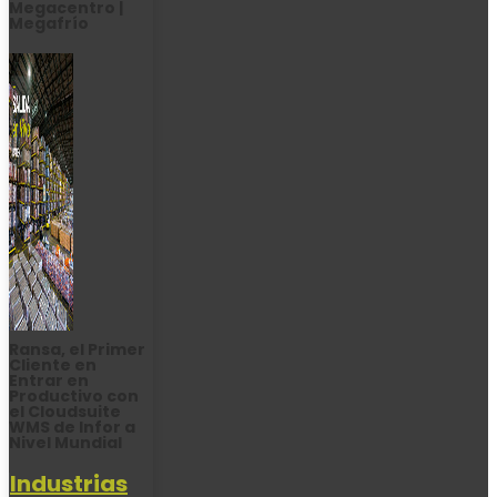
Megacentro |
Megafrío
Ransa, el Primer
Cliente en
Entrar en
Productivo con
el Cloudsuite
WMS de Infor a
Nivel Mundial
Industrias