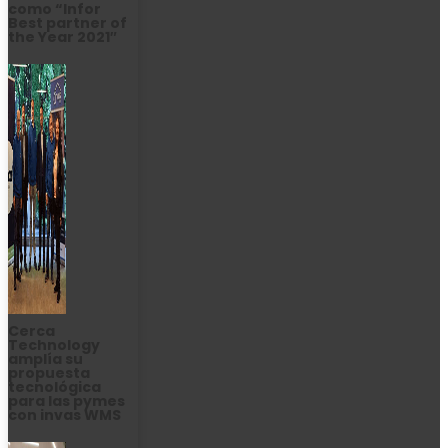
como “Infor
Best partner of
the Year 2021″
Cerca
Technology
amplía su
propuesta
tecnológica
para las pymes
con invas WMS