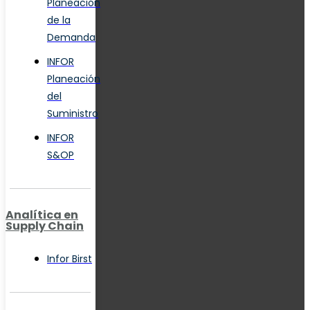
Planeación
de la
Demanda
INFOR
Planeación
del
Suministro
INFOR
S&OP
Analítica en
Supply Chain
Infor Birst