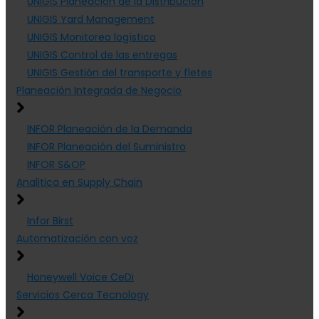
UNIGIS Planeación de la Distribución
UNIGIS Yard Management
UNIGIS Monitoreo logístico
UNIGIS Control de las entregas
UNIGIS Gestión del transporte y fletes
Planeación Integrada de Negocio
INFOR Planeación de la Demanda
INFOR Planeación del Suministro
INFOR S&OP
Analitica en Supply Chain
Infor Birst
Automatización con voz
Honeywell Voice CeDi
Servicios Cerca Tecnology