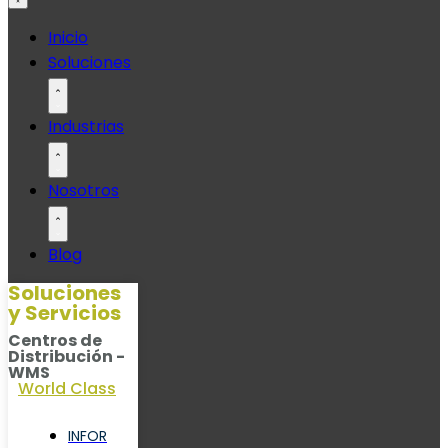
Ir
Inicio
al
Soluciones
contenido
Industrias
Nosotros
Blog
Soluciones
y Servicios
Centros de
Distribución -
WMS
World Class
INFOR