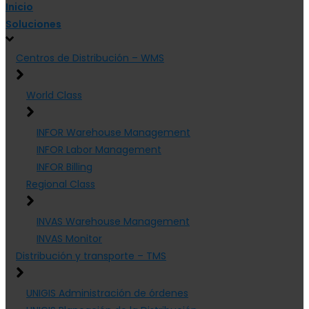
Inicio
Soluciones
Centros de Distribución – WMS
World Class
INFOR Warehouse Management
INFOR Labor Management
INFOR Billing
Regional Class
INVAS Warehouse Management
INVAS Monitor
Distribución y transporte – TMS
UNIGIS Administración de órdenes