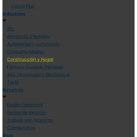
Cerca Plus
Industrias
3PL
Alimentos y Bebidas
Autopartes y automotriz
Consumo Masivo
Construcción y Hogar
Forma y Cuidado Personal
Alta Tecnología y Electrónica
Textil
Nosotros
Equipo Gerencial
Socios de Negocio
Trabaje con Nosotros
Contáctenos
Blog