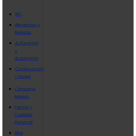
3PL
Alimentos y
Bebidas
Autopartes
y
Automotriz
Construcción
y Hogar
Consumo
Masivo
Farma y
Cuidado
Personal
Alta