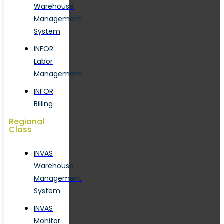
Warehouse
Management
System
INFOR
Labor
Management
INFOR
Billing
Regional
Class
INVAS
Warehouse
Management
System
INVAS
Monitor