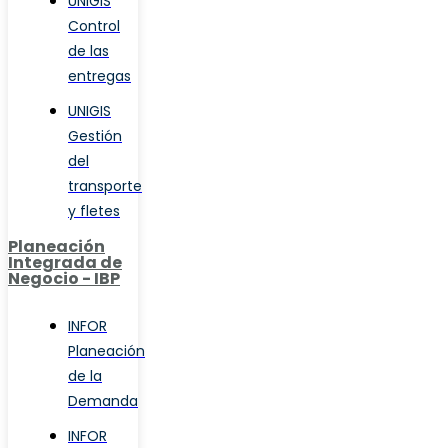
UNIGIS
Control
de las
entregas
UNIGIS
Gestión
del
transporte
y fletes
Planeación
Integrada de
Negocio - IBP
INFOR
Planeación
de la
Demanda
INFOR