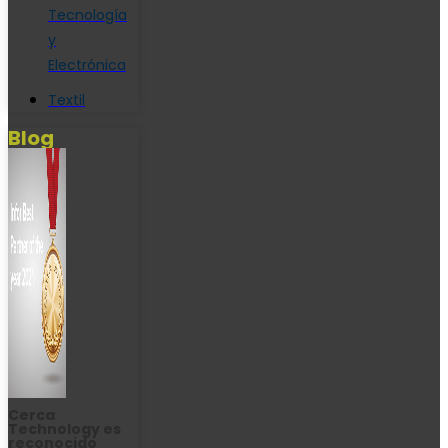
Tecnología
y
Electrónica
Textil
Blog
Cerca
Technology es
reconocido