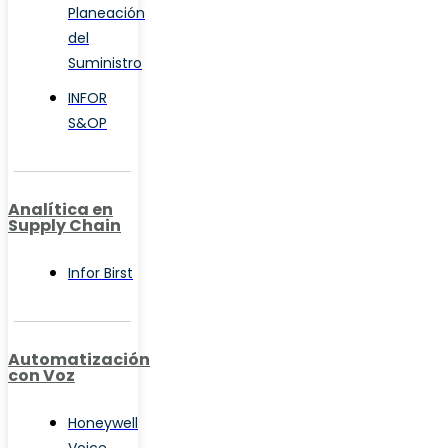
Planeación
del
Suministro
INFOR
S&OP
Analítica en
Supply Chain
Infor Birst
Automatización
con Voz
Honeywell