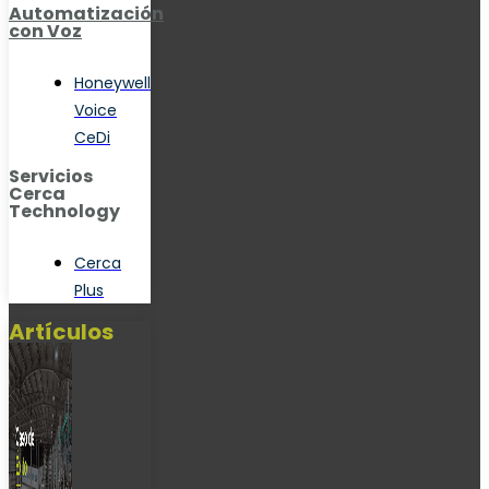
Automatización
con Voz
Honeywell
Voice
CeDi
Servicios
Cerca
Technology
Cerca
Plus
Artículos