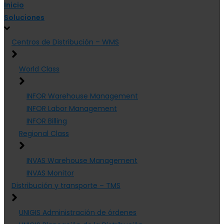
Inicio
Soluciones
Centros de Distribución – WMS
World Class
INFOR Warehouse Management
INFOR Labor Management
INFOR Billing
Regional Class
INVAS Warehouse Management
INVAS Monitor
Distribución y transporte – TMS
UNIGIS Administración de órdenes