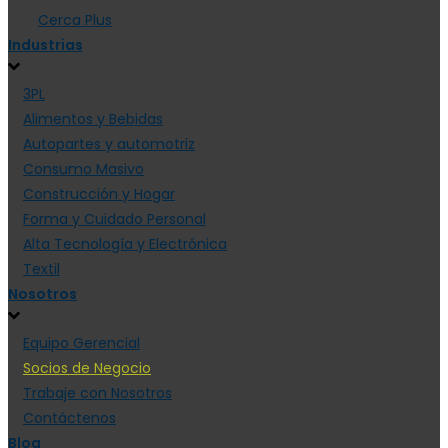
Cerca Plus
Industrias
3PL
Alimentos y Bebidas
Autopartes y automotriz
Consumo Masivo
Construcción y Hogar
Forma y Cuidado Personal
Alta Tecnología y Electrónica
Textil
Nosotros
Equipo Gerencial
Socios de Negocio
Trabaje con Nosotros
Contáctenos
Blog