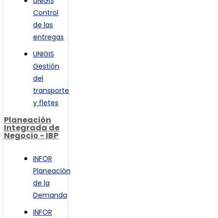
UNIGIS
Control
de las
entregas
UNIGIS
Gestión
del
transporte
y fletes
Planeación
Integrada de
Negocio - IBP
INFOR
Planeación
de la
Demanda
INFOR