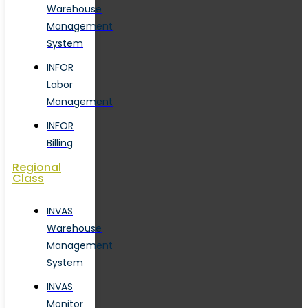
Warehouse
Management
System
INFOR
Labor
Management
INFOR
Billing
Regional
Class
INVAS
Warehouse
Management
System
INVAS
Monitor