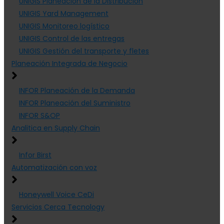
UNIGIS Planeación de la Distribución
UNIGIS Yard Management
UNIGIS Monitoreo logístico
UNIGIS Control de las entregas
UNIGIS Gestión del transporte y fletes
Planeación Integrada de Negocio
INFOR Planeación de la Demanda
INFOR Planeación del Suministro
INFOR S&OP
Analitica en Supply Chain
Infor Birst
Automatización con voz
Honeywell Voice CeDi
Servicios Cerca Tecnology