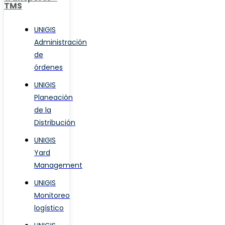
TMS
UNIGIS
Administración
de
órdenes
UNIGIS
Planeación
de la
Distribución
UNIGIS
Yard
Management
UNIGIS
Monitoreo
logístico