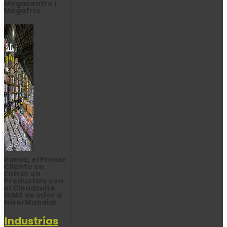
Megacentro |
Megafrío
Ransa, el Primer
Cliente en
Entrar en
Productivo con
el Cloudsuite
WMS de Infor a
Nivel Mundial
Industrias