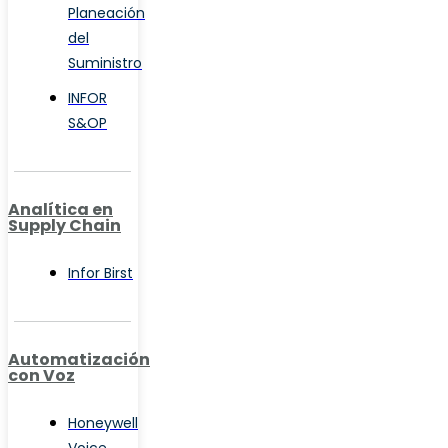
Planeación
del
Suministro
INFOR
S&OP
Analítica en
Supply Chain
Infor Birst
Automatización
con Voz
Honeywell