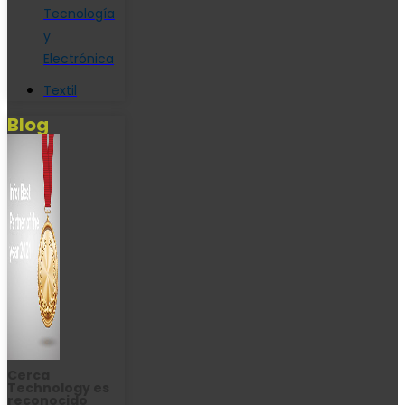
Tecnología
y
Electrónica
Textil
Blog
Cerca
Technology es
reconocido