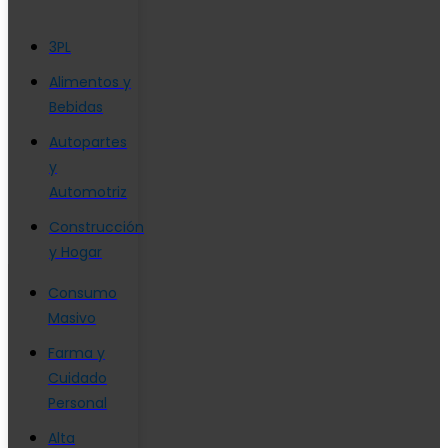
3PL
Alimentos y
Bebidas
Autopartes
y
Automotriz
Construcción
y Hogar
Consumo
Masivo
Farma y
Cuidado
Personal
Alta