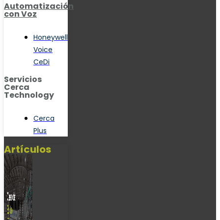
Automatización
con Voz
Honeywell
Voice
CeDi
Servicios
Cerca
Technology
Cerca
Plus
Artículos