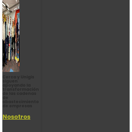
Cerca y Unigis
siguen
apoyando la
transformación
de las cadenas
de
abastecimiento
de empresas
Nosotros