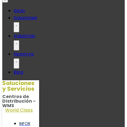
Ir
Inicio
al
Soluciones
contenido
Industrias
Nosotros
Blog
Soluciones
y Servicios
Centros de
Distribución -
WMS
World Class
INFOR