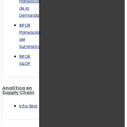
Planeación
de la
Demanda
INFOR
Planeación
del
Suministro
INFOR
S&OP
Analítica en
Supply Chain
Infor Birst