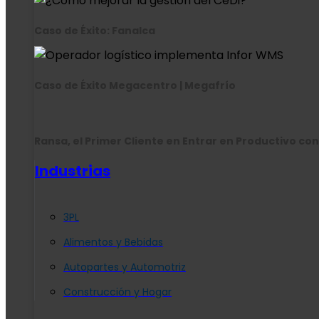
Caso de Éxito: Fanalca
Caso de Éxito Megacentro | Megafrío
Ransa, el Primer Cliente en Entrar en Productivo con
Industrias
3PL
Alimentos y Bebidas
Autopartes y Automotriz
Construcción y Hogar