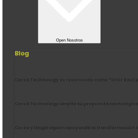
Open Nosotros
Blog
Cerca Technology es reconocido como “Infor Best p
Cerca Technology amplía su propuesta tecnológica
Cerca y Unigis siguen apoyando la transformación