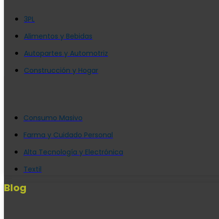
3PL
Alimentos y Bebidas
Autopartes y Automotriz
Construcción y Hogar
Consumo Masivo
Farma y Cuidado Personal
Alta Tecnología y Electrónica
Textil
Blog