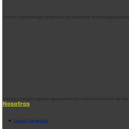
Cerca Technology amplía su propuesta tecnológica para
Cerca y Unigis siguen apoyando la transformación de l
Nosotros
Equipo Gerencial