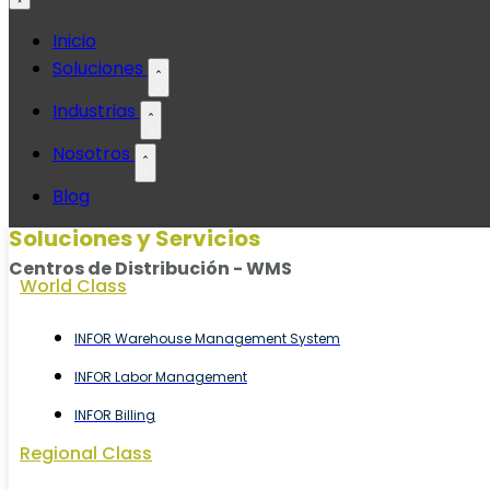
Ir
Inicio
al
Soluciones
contenido
Industrias
Nosotros
Blog
Soluciones y Servicios
Centros de Distribución - WMS
World Class
INFOR Warehouse Management System
INFOR Labor Management
INFOR Billing
Regional Class