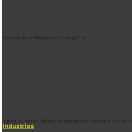
Caso de Éxito Megacentro | Megafrío
Ransa, el Primer Cliente en Entrar en Productivo con el C
Industrias