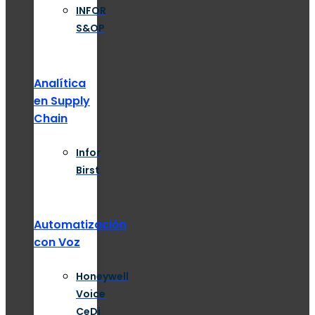
INFOR
S&OP
Analítica
en Supply
Chain
Infor
Birst
Automatización
con Voz
Honeywell
Voice
CeDi