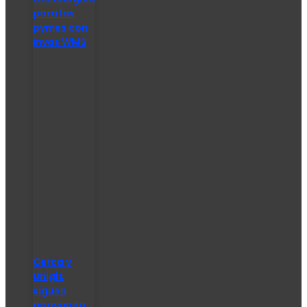
para las
pymes con
invas WMS
Cerca y
Unigis
siguen
apoyando