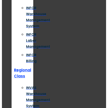
INFOR
Warehouse
Management
System
INFOR
Labor
Management
INFOR
Billing
Regional
Class
INVAS
Warehouse
Management
System