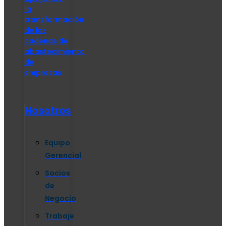
la
transformación
de las
cadenas de
abastecimiento
de
empresas
Nosotros
Equipo
Gerencial
Socios
de
Negocio
Trabaje