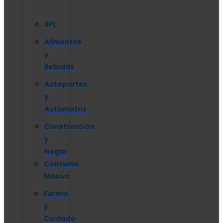
3PL
Alimentos
y
Bebidas
Autopartes
y
Automotriz
Construcción
y
Hogar
Consumo
Masivo
Farma
y
Cuidado