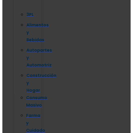
3PL
Alimentos
y
Bebidas
Autopartes
y
Automotriz
Construcción
y
Hogar
Consumo
Masivo
Farma
y
Cuidado