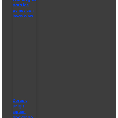
para las
pymes con
invas WMS
Cerca y
Unigis
siguen
apoyando