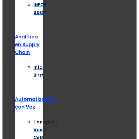
INFOR
S&OP
Analítica
en Supply
Chain
Infor
Birst
Automatización
con Voz
Honeywell
Voice
CeDi