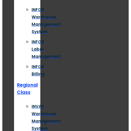
INFOR
Warehouse
Management
System
INFOR
Labor
Management
INFOR
Billing
Regional
Class
INVAS
Warehouse
Management
System