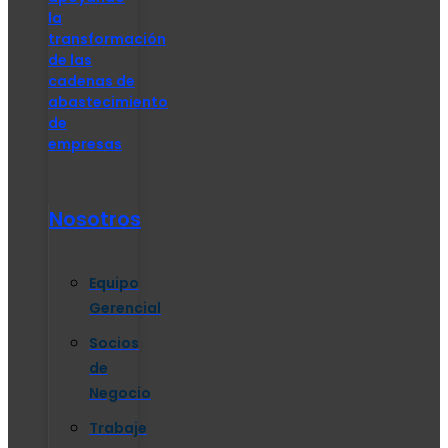
la
transformación
de las
cadenas de
abastecimiento
de
empresas
Nosotros
Equipo
Gerencial
Socios
de
Negocio
Trabaje